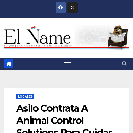
Saltar
al
contenido
LOCALES
Asilo Contrata A
Animal Control
Solutions Para Cuidar