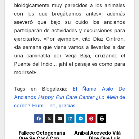
biológicamente muy parecidos a los animales
con los que bregábamos antes»; además
aseveró que bajo su cuido los ancianos
participarán de actividades y excursiones para
ejercitarlos. «Por ejemplo», citó Díaz Cintrón,
«la semana que viene vamos a llevarlos a dar
una caminatita por Vega Baja, cruzando el
Puente del Indio… ¡ahí el paisaje es como para
morirse!»
Tags en Blogalaxia:
El Ñame
Asilo De
Ancianos
Happy Fun Care Center
¿
Lo Mein
de
cerdo? Hum… no, gracias…
Fallece Octogenaria
Aníbal Acevedo Vilá
Navegación
Que Se Casó Con
Dice Que Luis