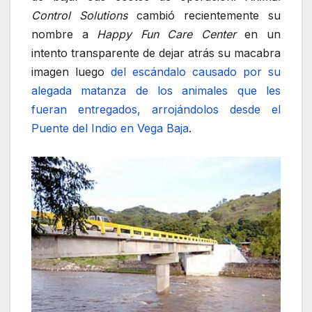
Control Solutions
cambió recientemente su
nombre a
Happy Fun Care Center
en un
intento transparente de dejar atrás su macabra
imagen luego
del escándalo causado por su
alegada matanza de los animales que les
fueran entregados, arrojándolos desde el
Puente del Indio en Vega Baja
.