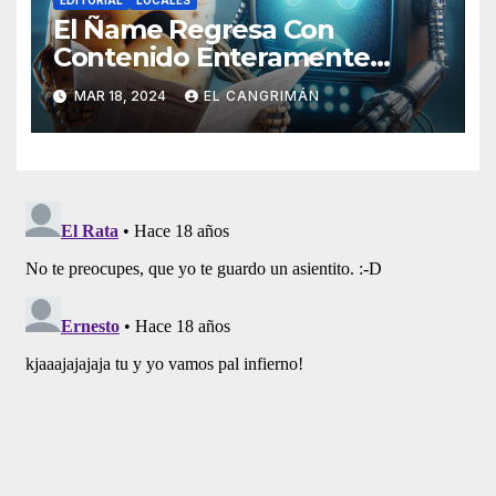
El Ñame Regresa Con
Contenido Enteramente
Generado Por Inteligencia
MAR 18, 2024
EL CANGRIMÁN
Artificial