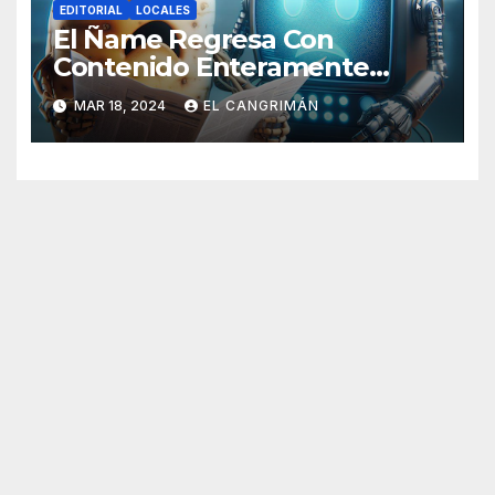
EDITORIAL
LOCALES
El Ñame Regresa Con
Contenido Enteramente
Generado Por Inteligencia
MAR 18, 2024
EL CANGRIMÁN
Artificial