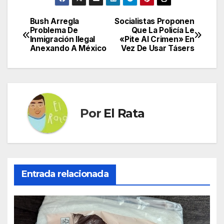
Bush Arregla
Socialistas Proponen
Navegación
Problema De
Que La Policía Le
Inmigración Ilegal
«Pite Al Crimen» En
de
Anexando A México
Vez De Usar Tásers
entradas
Por
El Rata
Entrada relacionada