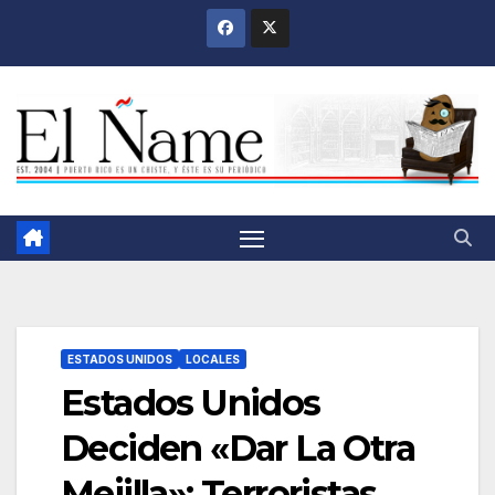
Saltar
al
contenido
ESTADOS UNIDOS
LOCALES
Estados Unidos
Deciden «Dar La Otra
Mejilla»; Terroristas