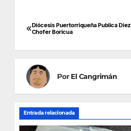
Diócesis Puertorriqueña Publica Die
Navegación
Chofer Boricua
de
entradas
Por
El Cangrimán
Entrada relacionada