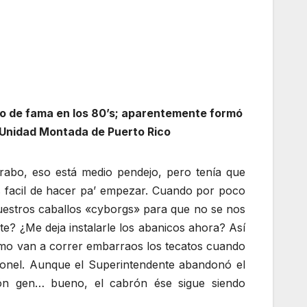
to de fama en los 80’s; aparentemente formó
a Unidad Montada de Puerto Rico
l rabo, eso está medio pendejo, pero tenía que
s facil de hacer pa’ empezar. Cuando por poco
 nuestros caballos «cyborgs» para que no se nos
e? ¿Me deja instalarle los abanicos ahora? Así
ómo van a correr embarraos los tecatos cuando
ronel. Aunque el Superintendente abandonó el
rón gen… bueno, el cabrón ése sigue siendo