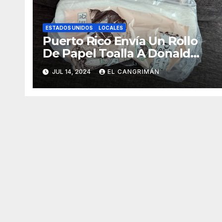
ESTADOS UNIDOS
LOCALES
Puerto Rico Envía Un Rollo
De Papel Toalla A Donald
Trump Pa’ Que Use Las Hojas
JUL 14, 2024
EL CANGRIMÁN
De Curita