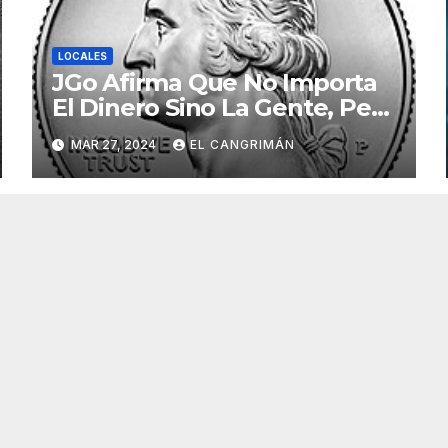
LOCALES
JGo Afirma Que No Importa
El Dinero Sino La Gente, Pero
Pregunta: «¿De Verdad No
MAR 27, 2024
EL CANGRIMÁN
Tendrán Una Pejetita?»