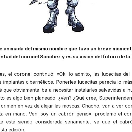
erie animada del mismo nombre que tuvo un breve momen
entud del coronel Sánchez y es su visión del futuro de l
les, el coronel continuó: «Ok, lo admito, las lucecitas de
 implantes cibernéticos. Ponerles lucecitas parecía lo má
é que obviamente iba a necesitar instalarles salvavidas a
to es algo bien planeado. ¿Ven? ¿Qué cree, Superintendent
l crimen en vez de alejar las moscas. Chacho, van a ver c
ta en mano. Ven, soy un cabrón genio», proclamó el co
ta está siendo considerada seriamente, ya que el cab
sta edición.