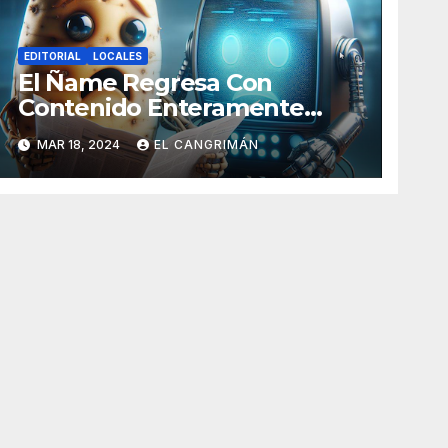
EDITORIAL
LOCALES
El Ñame Regresa Con
Contenido Enteramente
Generado Por Inteligencia
MAR 18, 2024
EL CANGRIMÁN
Artificial