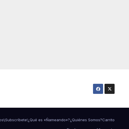
os!
¡Subscríbete!
¿Qué es «Ñameando»?
¿Quiénes Somos?
Carrito