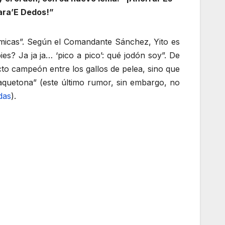
ara’E Dedos!”
cómicas”. Según el Comandante Sánchez, Yito es
s? Ja ja ja… ‘pico a pico’: qué jodón soy”. De
to campeón entre los gallos de pelea, sino que
jaquetona” (este último rumor, sin embargo, no
das
).