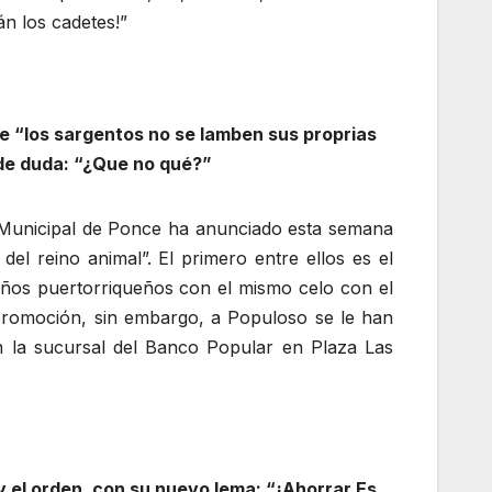
n los cadetes!”
“los sargentos no se lamben sus proprias
de duda: “¿Que no qué?”
a Municipal de Ponce ha anunciado esta semana
el reino animal”. El primero entre ellos es el
iños puertorriqueños con el mismo celo con el
promoción, sin embargo, a Populoso se le han
en la sucursal del Banco Popular en Plaza Las
 y el orden, con su nuevo lema: “¡Ahorrar Es