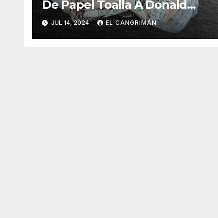
De Papel Toalla A Donald
Trump Pa’ Que Use Las Hojas
JUL 14, 2024
EL CANGRIMÁN
De Curita