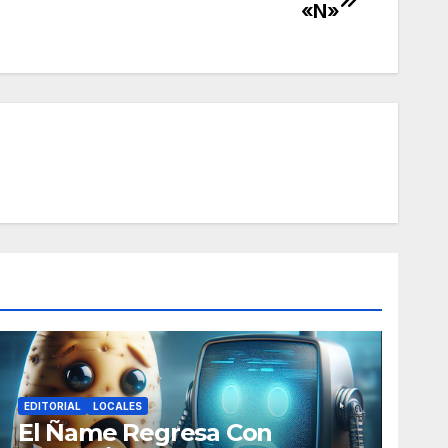
«N»
EDITORIAL
LOCALES
El Ñame Regresa Con