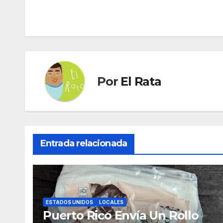
de
entradas
Por
El Rata
Entrada relacionada
ESTADOS UNIDOS
LOCALES
Puerto Rico Envía Un Rollo