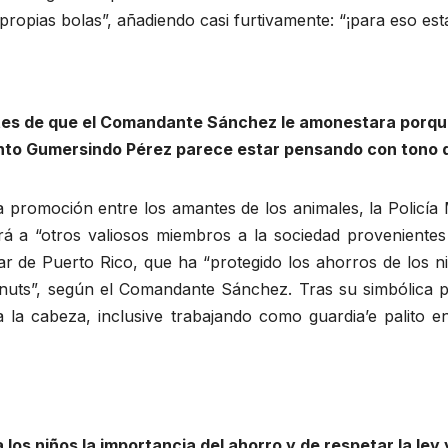
opias bolas”, añadiendo casi furtivamente: “¡para eso está
es de que el Comandante Sánchez le amonestara porque 
gento Gumersindo Pérez parece estar pensando con tono 
a promoción entre los amantes de los animales, la Policí
 a “otros valiosos miembros a la sociedad provenientes d
 de Puerto Rico, que ha “protegido los ahorros de los n
uts”, según el Comandante Sánchez. Tras su simbólica 
 a la cabeza, inclusive trabajando como guardia’e palito 
los niños la importancia del ahorro y de respetar la ley