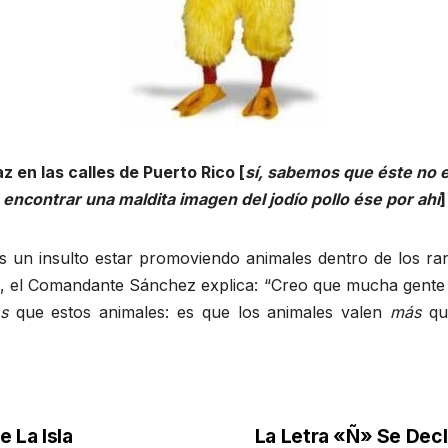
z en las calles de Puerto Rico [
sí, sabemos que éste no es
encontrar una maldita imagen del jodío pollo ése por ahí
]
s un insulto estar promoviendo animales dentro de los r
 el Comandante Sánchez explica: “Creo que mucha gente 
s
que estos animales: es que los animales valen
más
que
 La Isla
La Letra «Ñ» Se Decl