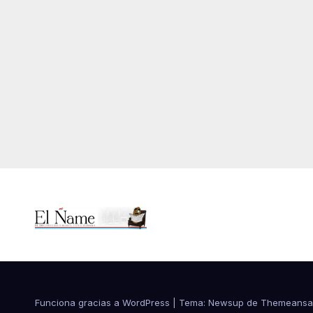
Funciona gracias a WordPress
|
Tema:
Newsup
de
Themeansa