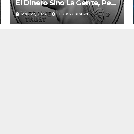
El Dinero Sino La Gente, Pero
Pregunta: «¿De Verdad No
MAR 27, 2024
EL CANGRIMÁN
Tendrán Una Pejetita?»