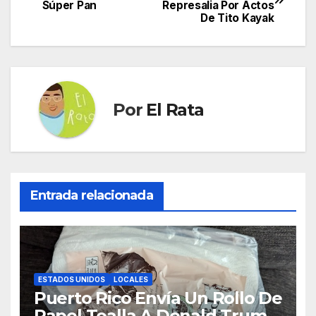
Súper Pan
Represalia Por Actos
de
De Tito Kayak
entradas
Por
El Rata
Entrada relacionada
ESTADOS UNIDOS
LOCALES
Puerto Rico Envía Un Rollo De
Papel Toalla A Donald Trump