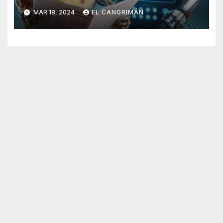
Generado Por Inteligencia
MAR 18, 2024
EL CANGRIMÁN
Artificial