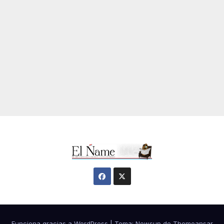
Funciona gracias a WordPress
|
Tema:
Newsup
de
Themeansar