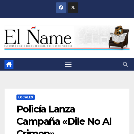
Saltar
al
contenido
LOCALES
Policía Lanza
Campaña «Dile No Al
Crimen»