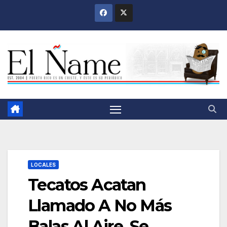
Saltar
al
contenido
LOCALES
Tecatos Acatan
Llamado A No Más
Balas Al Aire, Se