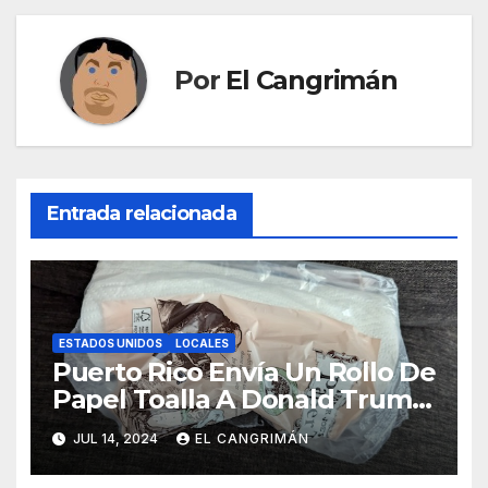
entradas
Por
El Cangrimán
Entrada relacionada
ESTADOS UNIDOS
LOCALES
Puerto Rico Envía Un Rollo De
Papel Toalla A Donald Trump
Pa’ Que Use Las Hojas De
JUL 14, 2024
EL CANGRIMÁN
Curita