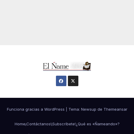
Funciona gracias a WordPress
|
Tema:
Newsup
de
Themeansar
Home
¡Contáctanos!
¡Subscríbete!
¿Qué es «Ñameando»?