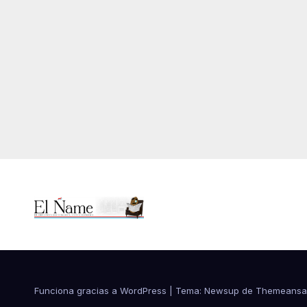
Funciona gracias a WordPress
|
Tema:
Newsup
de
Themeansa