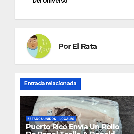
Del Universo
de
entradas
Por
El Rata
Entrada relacionada
ESTADOS UNIDOS
LOCALES
Puerto Rico Envía Un Rollo