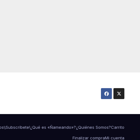
os!
¡Subscríbete!
¿Qué es «Ñameando»?
¿Quiénes Somos?
Carrito
Finalizar compra
Mi cuenta