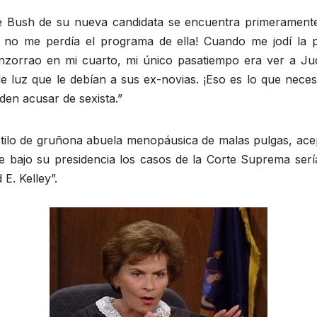
ente Bush de su nueva candidata se encuentra primerament
no me perdía el programa de ella! Cuando me jodí la 
 enzorrao en mi cuarto, mi único pasatiempo era ver a
de luz que le debían a sus ex-novias. ¡Eso es lo que nece
en acusar de sexista.”
ilo de gruñona abuela menopáusica de malas pulgas, acep
e bajo su presidencia los casos de la Corte Suprema serí
E. Kelley”.