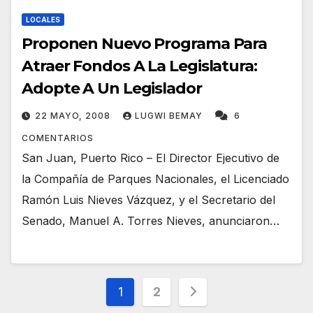
LOCALES
Proponen Nuevo Programa Para
Atraer Fondos A La Legislatura:
Adopte A Un Legislador
22 MAYO, 2008
LUGWI BEMAY
6
COMENTARIOS
San Juan, Puerto Rico – El Director Ejecutivo de
la Compañía de Parques Nacionales, el Licenciado
Ramón Luis Nieves Vázquez, y el Secretario del
Senado, Manuel A. Torres Nieves, anunciaron…
Navegación
1
2