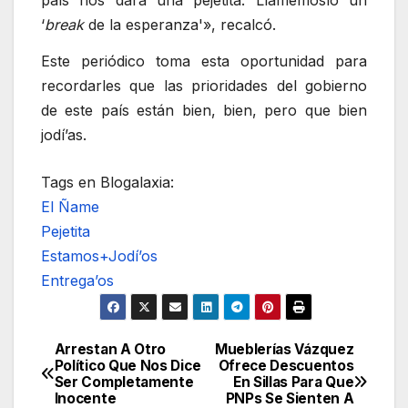
‘
break
de la esperanza'», recalcó.
Este periódico toma esta oportunidad para
recordarles que las prioridades del gobierno
de este país están bien, bien, pero que bien
jodí’as.
Tags en Blogalaxia:
El Ñame
Pejetita
Estamos+Jodí’os
Entrega’os
Arrestan A Otro
Mueblerías Vázquez
Navegación
Político Que Nos Dice
Ofrece Descuentos
Ser Completamente
En Sillas Para Que
de
Inocente
PNPs Se Sienten A