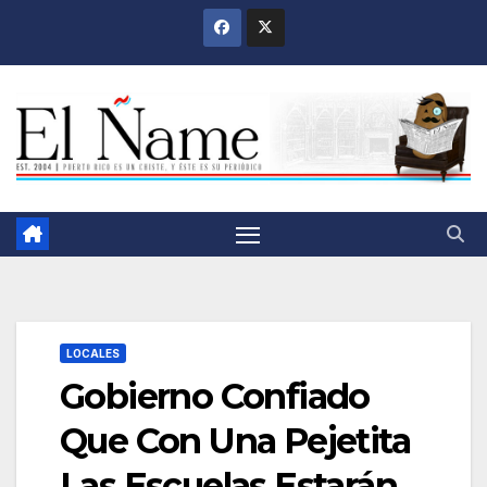
Saltar
al
contenido
LOCALES
Gobierno Confiado
Que Con Una Pejetita
Las Escuelas Estarán