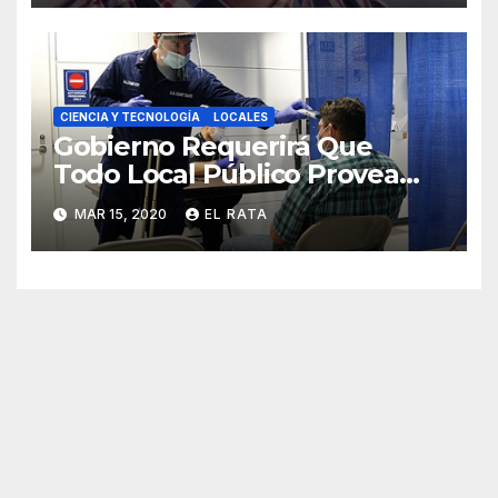
CIENCIA Y TECNOLOGÍA
LOCALES
Gobierno Requerirá Que
Todo Local Público Provea
«Culito De Rana» A Sus
MAR 15, 2020
EL RATA
Clientes