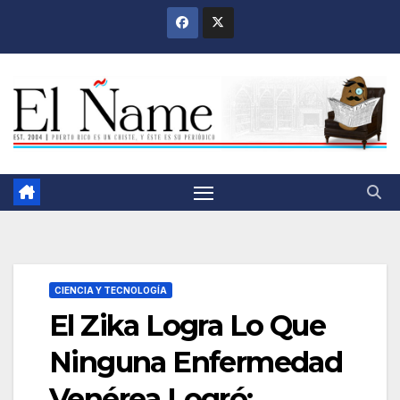
Saltar
al
contenido
CIENCIA Y TECNOLOGÍA
El Zika Logra Lo Que
Ninguna Enfermedad
Venérea Logró: