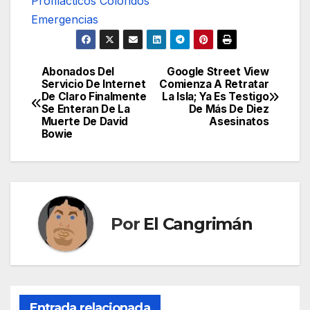
Profilácticos Coloridos
Emergencias
Abonados Del
Google Street View
Navegación
Servicio De Internet
Comienza A Retratar
De Claro Finalmente
La Isla; Ya Es Testigo
de
Se Enteran De La
De Más De Diez
Muerte De David
Asesinatos
entradas
Bowie
Por
El Cangrimán
Entrada relacionada