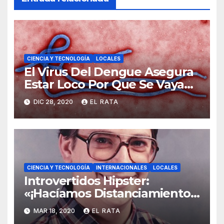
CIENCIA Y TECNOLOGÍA
LOCALES
El Virus Del Dengue Asegura
Estar Loco Por Que Se Vaya
Su Primo Vividor, El COVID-19
DIC 28, 2020
EL RATA
CIENCIA Y TECNOLOGÍA
INTERNACIONALES
LOCALES
Introvertidos Hipster:
«¡Hacíamos Distanciamiento
Social Antes De Que El
MAR 18, 2020
EL RATA
Coronavirus Lo Hiciera Cool!»