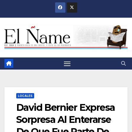
Saltar
al
contenido
LOCALES
David Bernier Expresa
Sorpresa Al Enterarse
De Que Fue Parte De