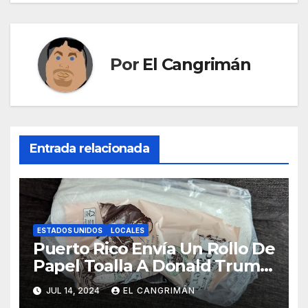
Por
El Cangrimán
Entrada relacionada
ESTADOS UNIDOS
LOCALES
Puerto Rico Envía Un Rollo De
Papel Toalla A Donald Trump
Pa’ Que Use Las Hojas De
JUL 14, 2024
EL CANGRIMÁN
Curita