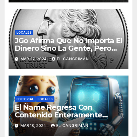
LOCALES
JGo Afirma Que No Importa El
Dinero Sino La Gente, Pero
Pregunta: «¿De Verdad No
MAR 27, 2024
EL CANGRIMÁN
Tendrán Una Pejetita?»
EDITORIAL
LOCALES
El Ñame Regresa Con
Contenido Enteramente
Generado Por Inteligencia
MAR 18, 2024
EL CANGRIMÁN
Artificial