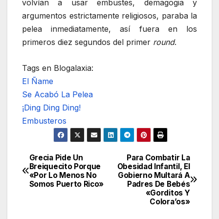
volvían a usar embustes, demagogia y
argumentos estrictamente religiosos, paraba la
pelea inmediatamente, así fuera en los
primeros diez segundos del primer
round
.
Tags en Blogalaxia:
El Ñame
Se Acabó La Pelea
¡Ding Ding Ding!
Embusteros
Grecia Pide Un
Para Combatir La
Navegación
Breiquecito Porque
Obesidad Infantil, El
«Por Lo Menos No
Gobierno Multará A
de
Somos Puerto Rico»
Padres De Bebés
«Gorditos Y
entradas
Colora’os»