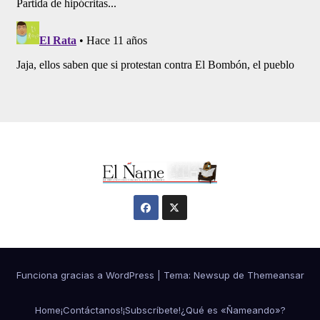
Funciona gracias a WordPress
|
Tema:
Newsup
de
Themeansar
Home
¡Contáctanos!
¡Subscríbete!
¿Qué es «Ñameando»?