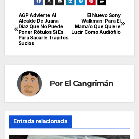
AGP Advierte Al
El Nuevo Sony
Navegación
Alcalde De Juana
Walkman: Para El
Díaz Que No Puede
Mama’o Que Quiere
de
Poner Rótulos Si Es
Lucir Como Audiófilo
Para Sacarle Trapitos
entradas
Sucios
Por
El Cangrimán
Entrada relacionada