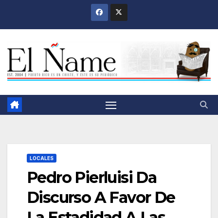
Saltar
al
contenido
LOCALES
Pedro Pierluisi Da
Discurso A Favor De
La Estadidad A Las