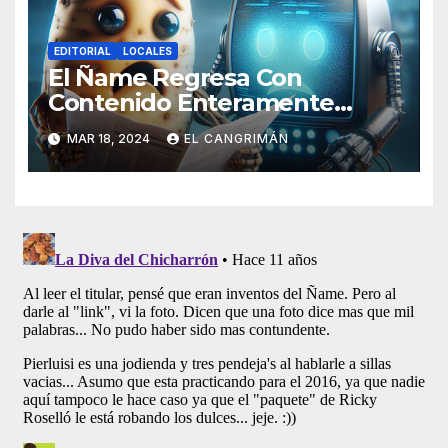
EDITORIAL
LOCALES
El Ñame Regresa Con
Contenido Enteramente
Generado Por Inteligencia
MAR 18, 2024
EL CANGRIMÁN
Artificial