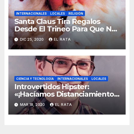
INTERNACIONALES
LOCALES
RELIGIÓN
Santa Claus Tira Regalos
Desde El Trineo Para Que No
Se Le Pegue El COVID-19
DIC 25, 2020
EL RATA
CIENCIA Y TECNOLOGÍA
INTERNACIONALES
LOCALES
Introvertidos Hipster:
«¡Hacíamos Distanciamiento
Social Antes De Que El
MAR 18, 2020
EL RATA
Coronavirus Lo Hiciera Cool!»