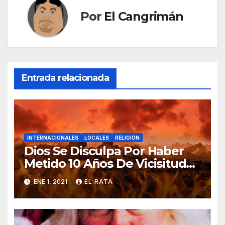
Por
El Cangrimán
Entrada relacionada
INTERNACIONALES
LOCALES
RELIGIÓN
Dios Se Disculpa Por Haber
Metido 10 Años De Vicisitudes
En El 2020
ENE 1, 2021
EL RATA