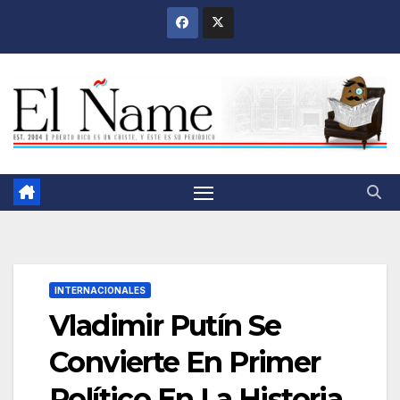
Saltar
al
contenido
INTERNACIONALES
Vladimir Putín Se
Convierte En Primer
Político En La Historia