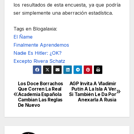
los resultados de esta encuesta, ya que podría
ser simplemente una aberración estadística.
Tags en Blogalaxia:
El Ñame
Finalmente Aprendemos
Nadie Es Hitler: ¿OK?
Excepto Rivera Schatz
Los Doce Borrachos
AGP Invita A Vladimir
Navegación
Que Corren La Real
Putín A La Isla A Ver
Academia Española
Si También Le Da Por
de
Cambian Las Reglas
Anexarla A Rusia
De Nuevo
entradas