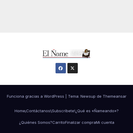
Funciona gracias a WordPress
|
Tema:
Newsup
de
Themeansar
Home
¡Contáctanos!
¡Subscríbete!
¿Qué es «Ñameando»?
¿Quiénes Somos?
Carrito
Finalizar compra
Mi cuenta