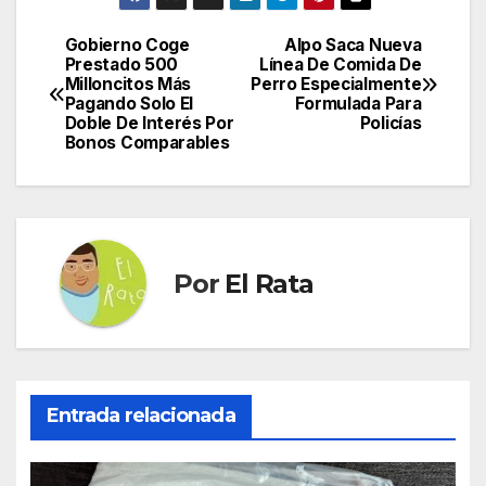
Gobierno Coge
Alpo Saca Nueva
Navegación
Prestado 500
Línea De Comida De
Milloncitos Más
Perro Especialmente
de
Pagando Solo El
Formulada Para
Doble De Interés Por
Policías
entradas
Bonos Comparables
Por
El Rata
Entrada relacionada