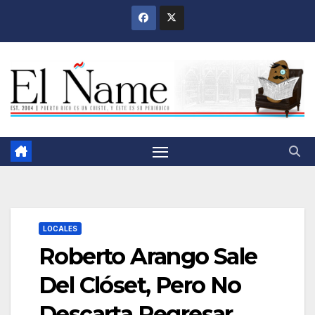
Saltar
al
contenido
LOCALES
Roberto Arango Sale
Del Clóset, Pero No
Descarta Regresar