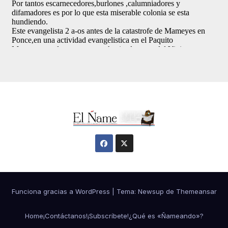
Funciona gracias a WordPress
|
Tema:
Newsup
de
Themeansar
Home
¡Contáctanos!
¡Subscríbete!
¿Qué es «Ñameando»?