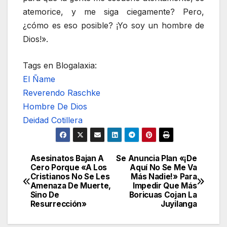
atemorice, y me siga ciegamente? Pero,
¿cómo es eso posible? ¡Yo soy un hombre de
Dios!».
Tags en Blogalaxia:
El Ñame
Reverendo Raschke
Hombre De Dios
Deidad Cotillera
Asesinatos Bajan A
Se Anuncia Plan «¡De
Navegación
Cero Porque «A Los
Aquí No Se Me Va
Cristianos No Se Les
Más Nadie!» Para
de
Amenaza De Muerte,
Impedir Que Más
Sino De
Boricuas Cojan La
entradas
Resurrección»
Juyilanga