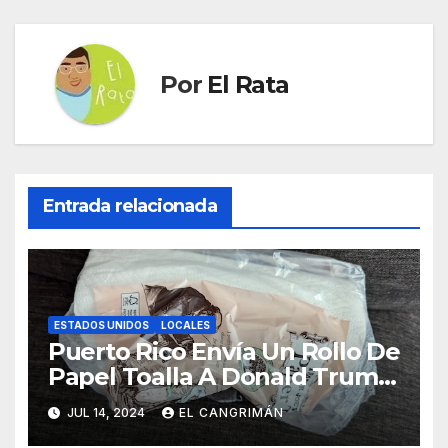
Por
El Rata
Entrada relacionada
ESTADOS UNIDOS
LOCALES
Puerto Rico Envía Un Rollo De
Papel Toalla A Donald Trump
Pa’ Que Use Las Hojas De
JUL 14, 2024
EL CANGRIMÁN
Curita