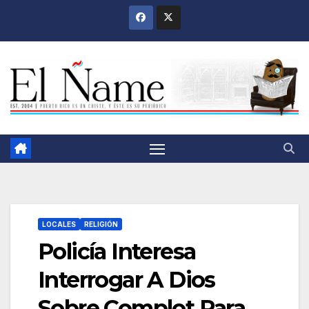
Saltar
al
contenido
LOCALES
RELIGIÓN
Policía Interesa
Interrogar A Dios
Sobre Complot Para