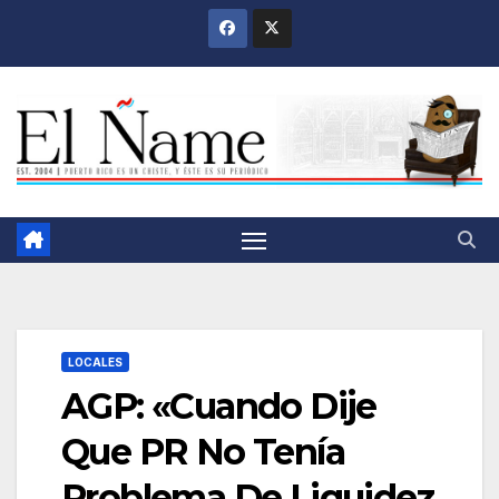
Saltar
al
contenido
LOCALES
AGP: «Cuando Dije
Que PR No Tenía
Problema De Liquidez