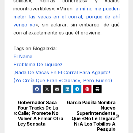
sólidas», «cifras concretas» y «datos
incontrovertibles»: «Miren,
a mí no me pueden
meter las vacas en el corral, porque de ahí
vengo yo
«, sin aclarar, sin embargo, de qué
corral exactamente es que él proviene.
Tags en Blogalaxia:
El Ñame
Problema De Liquidez
¡Nada De Vacas En El Corral Para Agapito!
(Yo Creía Que Eran «Cabras», Pero Bueno)
Gobernador Saca
García Padilla Nombra
Navegación
Four Tracks De La
Nuevo
Calle; Promete No
Superintendente
de
Volver A Firmar Otra
Que «No Le Llegará
Ley Sensata
Ni A Los Tobillos A
entradas
Pesqui»