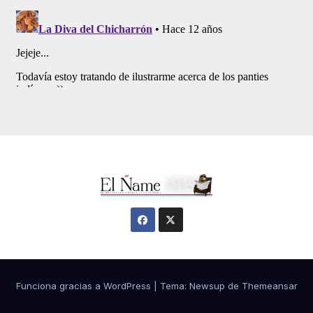
Funciona gracias a WordPress
|
Tema:
Newsup
de
Themeansar