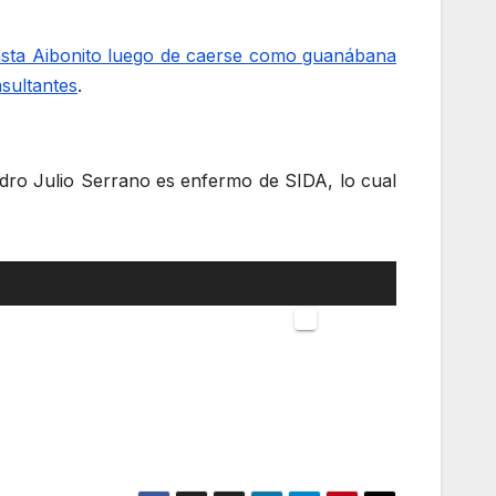
r hasta Aibonito luego de caerse como guanábana
nsultantes
.
edro Julio Serrano es enfermo de SIDA, lo cual
Utiliza
las
00:00
teclas
de
flecha
arriba/abajo
para
aumentar