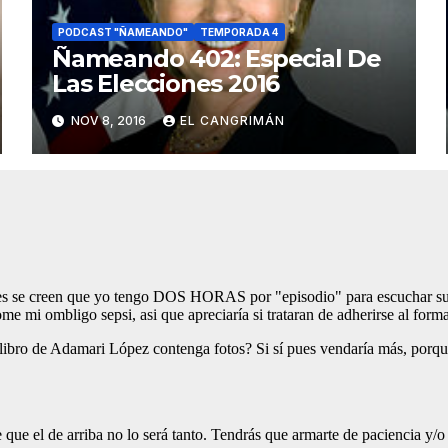
PODCAST "ÑAMEANDO"
TEMPORADA 4
Ñameando 402: Especial De
Las Elecciones 2016
NOV 8, 2016
EL CANGRIMÁN