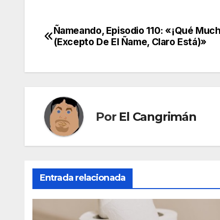
Ñameando, Episodio 110: «¡Qué Much
Navegación
(Excepto De El Ñame, Claro Está)»
de
entradas
Por
El Cangrimán
Entrada relacionada