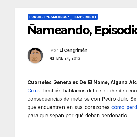
PODCAST "ÑAMEANDO"
TEMPORADA 1
Ñameando, Episodio 
Por
El Cangrimán
ENE 24, 2013
Cuarteles Generales De El Ñame, Alguna Alca
Cruz
. También hablamos del derroche de decoro
consecuencias de meterse con Pedro Julio Ser
que encuentren en sus corazones
cómo perd
para que sepan por qué deben perdonarlo!