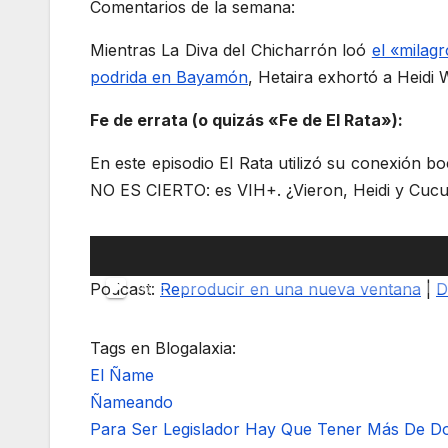
Comentarios de la semana:
Mientras La Diva del Chicharrón loó
el «milag
podrida en Bayamón
, Hetaira exhortó a Heidi
Fe de errata (o quizás «Fe de El Rata»):
En este episodio El Rata utilizó su conexión 
NO ES CIERTO: es VIH+. ¿Vieron, Heidi y Cucus
Reproductor
de
Podcast:
Reproducir en una nueva ventana
|
D
00:00
audio
Tags en Blogalaxia:
El Ñame
Ñameando
Para Ser Legislador Hay Que Tener Más De D