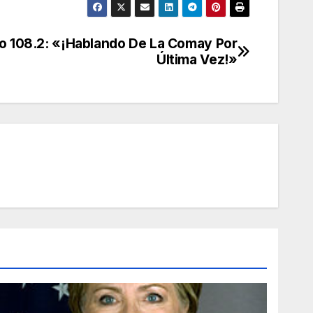
o
disminuir
o 108.2: «¡Hablando De La Comay Por
el
Última Vez!»
volumen.