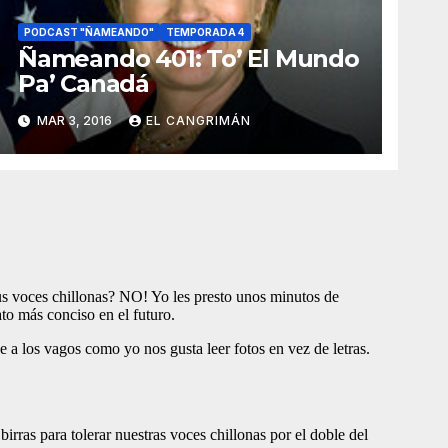
PODCAST "ÑAMEANDO"
TEMPORADA 4
Ñameando 401: To’ El Mundo
Pa’ Canadá
MAR 3, 2016
EL CANGRIMÁN