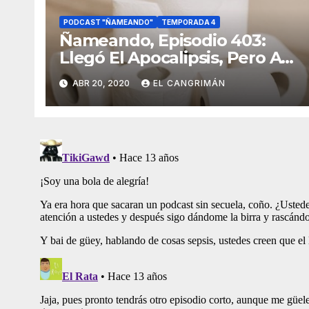
PODCAST "ÑAMEANDO"
TEMPORADA 4
Ñameando, Episodio 403:
Llegó El Apocalipsis, Pero Al
Menos Hay Netflix
ABR 20, 2020
EL CANGRIMÁN