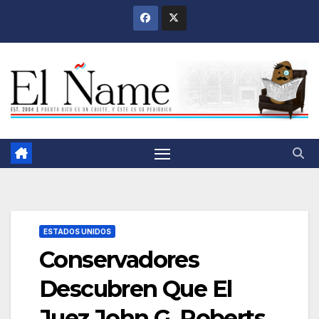
Saltar
al
contenido
ESTADOS UNIDOS
Conservadores
Descubren Que El
Juez John G. Roberts