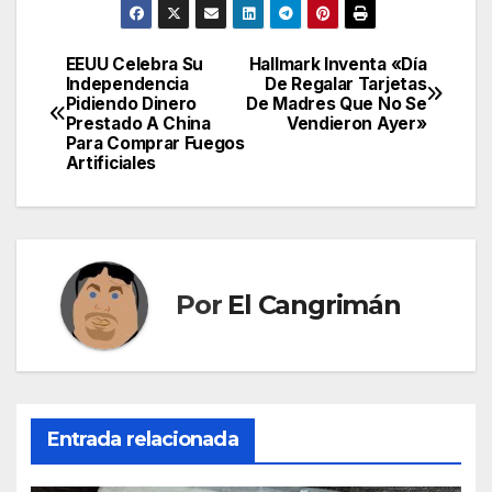
EEUU Celebra Su
Hallmark Inventa «Día
Navegación
Independencia
De Regalar Tarjetas
Pidiendo Dinero
De Madres Que No Se
de
Prestado A China
Vendieron Ayer»
Para Comprar Fuegos
entradas
Artificiales
Por
El Cangrimán
Entrada relacionada