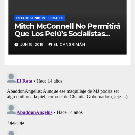
ESTADOS UNIDOS
LOCALES
Mitch McConnell No Permitirá
Que Los Pelú’s Socialistas
Comunistas Del PNP Logren
JUN 19, 2019
EL CANGRIMÁN
La Estadidad