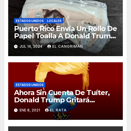
ESTADOS UNIDOS
LOCALES
Puerto Rico Envía Un Rollo De
Papel Toalla A Donald Trump
Pa’ Que Use Las Hojas De
JUL 14, 2024
EL CANGRIMÁN
Curita
ESTADOS UNIDOS
Ahora Sin Cuenta De Tuíter,
Donald Trump Gritará
Barrabasadas Desde Una
ENE 8, 2021
EL RATA
Tumbacocos