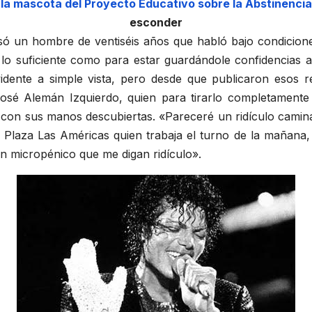
 la mascota del Proyecto Educativo sobre la Abstinenci
esconder
fesó un hombre de ventiséis años que habló bajo condicio
o suficiente como para estar guardándole confidencias 
idente a simple vista, pero desde que publicaron esos 
osé Alemán Izquierdo, quien para tirarlo completamente 
 con sus manos descubiertas. «Pareceré un ridículo camin
e Plaza Las Américas quien trabaja el turno de la mañana, 
n micropénico que me digan ridículo».