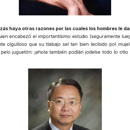
zás haya otras razones por las cuales los hombres le 
uien encabezó el importantísimo estudio (seguramente lueg
e olgulloso que su tlabajo sel tan bien lecibido pol mujel
to pelo juguetón: ¡ahola también podlán jodelse todo lo otl