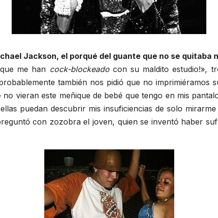
hael Jackson, el porqué del guante que no se quitaba ni
s que me han
cock-blockeado
con su maldito estudio!», t
en probablemente también nos pidió que no imprimiéramos
e no vieran este meñique de bebé que tengo en mis pantal
 ellas puedan descubrir mis insuficiencias de solo mirarm
reguntó con zozobra el joven, quien se inventó haber suf