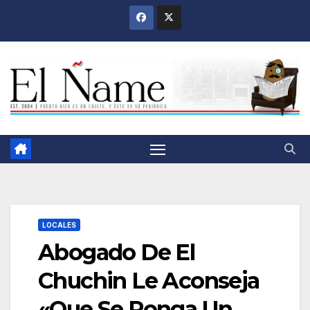
Saltar
al
contenido
LOCALES
Abogado De El
Chuchin Le Aconseja
«Que Se Ponga Un