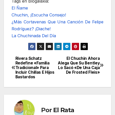
Tags en Blogalaxia:
El Ñame
Chuchin, ¡Escucha Consejo!
¿Más Cortavenas Que Una Canción De Felipe
Rodríguez? ¡Diache!
La Chuchinada Del Día
Rivera Schatz
El Chuchin Ahora
Navegación
Redefine «Familia
Alega Que Su Bentley
Tradicional» Para
Lo Sacó «De Una Caja
de
Incluir Chillas E Hijos
De Frosted Fleis»
Bastardos
entradas
Por
El Rata