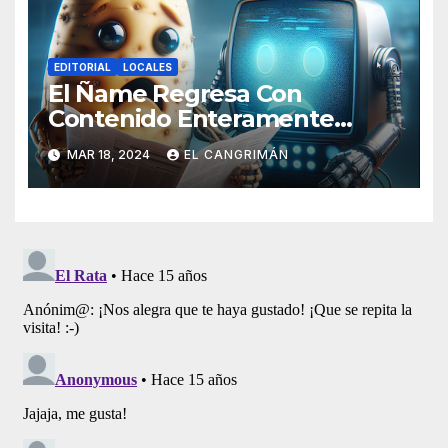
EDITORIAL
LOCALES
El Ñame Regresa Con
Contenido Enteramente
Generado Por Inteligencia
MAR 18, 2024
EL CANGRIMÁN
Artificial