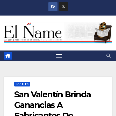
Saltar
al
contenido
LOCALES
San Valentín Brinda
Ganancias A
Fabricantes De