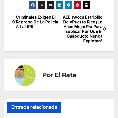
Criminales Exigen El
AEE Invoca Estribillo
Navegación
Regreso De La Policía
De «Puerto Rico ¡Lo
A La UPR
Hace Mejor!®» Para
de
Explicar Por Qué El
Gasoducto Nunca
entradas
Explotará
Por
El Rata
Entrada relacionada