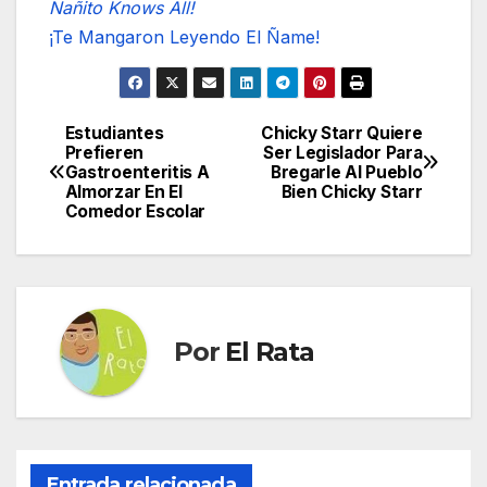
Ñañito Knows All!
¡Te Mangaron Leyendo El Ñame!
Estudiantes
Chicky Starr Quiere
Navegación
Prefieren
Ser Legislador Para
Gastroenteritis A
Bregarle Al Pueblo
de
Almorzar En El
Bien Chicky Starr
Comedor Escolar
entradas
Por
El Rata
Entrada relacionada