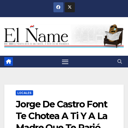
Saltar
al
contenido
LOCALES
Jorge De Castro Font
Te Chotea A Ti Y A La
Madre Que Te Parió