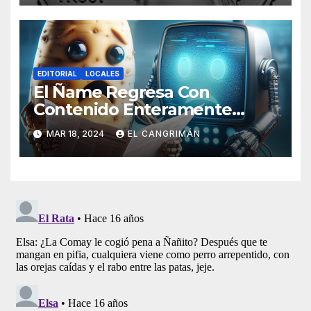
EDITORIAL
LOCALES
El Ñame Regresa Con
Contenido Enteramente
Generado Por Inteligencia
MAR 18, 2024
EL CANGRIMÁN
Artificial