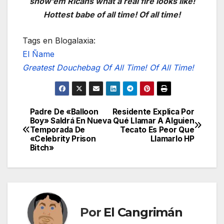
show’em Ricans what a real fire looks like!
Hottest babe of all time! Of all time!
Tags en Blogalaxia:
El Ñame
Greatest Douchebag Of All Time! Of All Time!
Padre De «Balloon
Residente Explica Por
Navegación
Boy» Saldrá En Nueva
Qué Llamar A Alguien
Temporada De
Tecato Es Peor Que
de
«Celebrity Prison
Llamarlo HP
Bitch»
entradas
Por
El Cangrimán