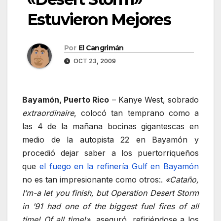
Estuvieron Mejores
Por
El Cangrimán
OCT 23, 2009
Bayamón, Puerto Rico
– Kanye West, sobrado
extraordinaire
, colocó tan temprano como a
las 4 de la mañana bocinas gigantescas en
medio de la autopista 22 en Bayamón y
procedió dejar saber a los puertorriqueños
que
el fuego en la refinería Gulf en Bayamón
no es tan impresionante como otros:.
«Cataño,
I’m-a let you finish, but Operation Desert Storm
in ’91 had one of the biggest fuel fires of all
time! Of all time!»
, aseguró, refiriéndose a los