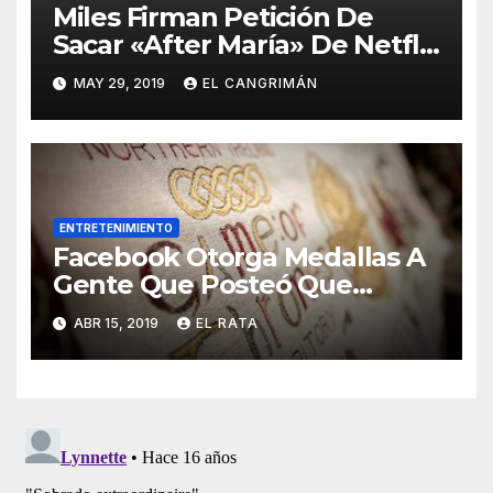
Miles Firman Petición De
Sacar «After María» De Netflix
Porque El Documental No
MAY 29, 2019
EL CANGRIMÁN
Trata Sobre Lo Que Ellos
Quieren Que Trate
ENTRETENIMIENTO
Facebook Otorga Medallas A
Gente Que Posteó Que
Nunca Ha Visto «Game Of
ABR 15, 2019
EL RATA
Thrones»