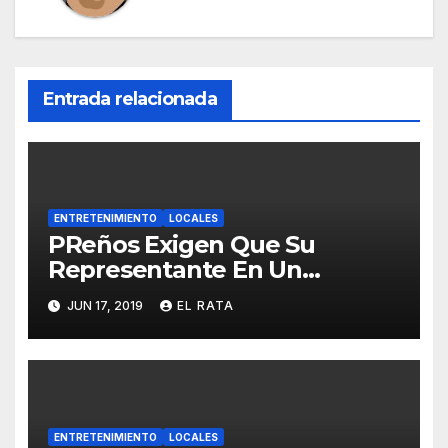
Entrada relacionada
ENTRETENIMIENTO
LOCALES
PReños Exigen Que Su
Representante En Un
Concurso Superficial E
JUN 17, 2019
EL RATA
Irrelevante Sea «Boricua De
Pura Cepa»
ENTRETENIMIENTO
LOCALES