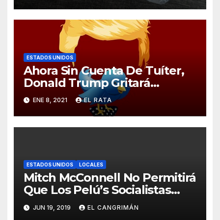
Curita
ESTADOS UNIDOS
Ahora Sin Cuenta De Tuíter,
Donald Trump Gritará
Barrabasadas Desde Una
ENE 8, 2021
EL RATA
Tumbacocos
ESTADOS UNIDOS
LOCALES
Mitch McConnell No Permitirá
Que Los Pelú’s Socialistas
Comunistas Del PNP Logren
JUN 19, 2019
EL CANGRIMÁN
La Estadidad