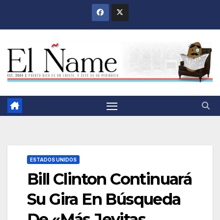
Saltar
al
contenido
ESTADOS UNIDOS
Bill Clinton Continuará
Su Gira En Búsqueda
De «Más Jevitas