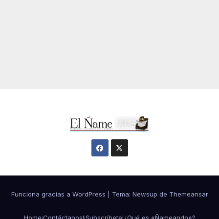
Funciona gracias a WordPress
|
Tema:
Newsup
de
Themeansar
Home
¡Contáctanos!
¡Subscríbete!
¿Qué es «Ñameando»?