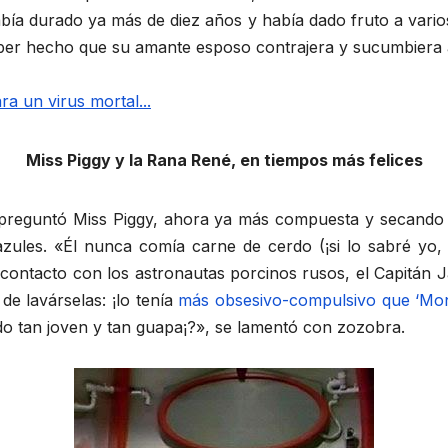
ía durado ya más de diez años y había dado fruto a varios
er hecho que su amante esposo contrajera y sucumbiera an
Miss Piggy y la Rana René, en tiempos más felices
reguntó Miss Piggy, ahora ya más compuesta y secando 
zules. «Él nunca comía carne de cerdo (¡si lo sabré yo
contacto con los astronautas porcinos rusos, el Capitán J
de lavárselas: ¡lo tenía
más obsesivo-compulsivo que ‘Mo
ndo tan joven y tan guapa¡?», se lamentó con zozobra.