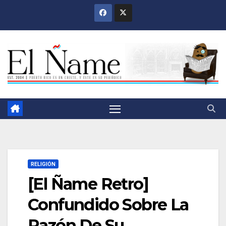
Saltar
al
contenido
RELIGIÓN
[El Ñame Retro]
Confundido Sobre La
Razón De Su