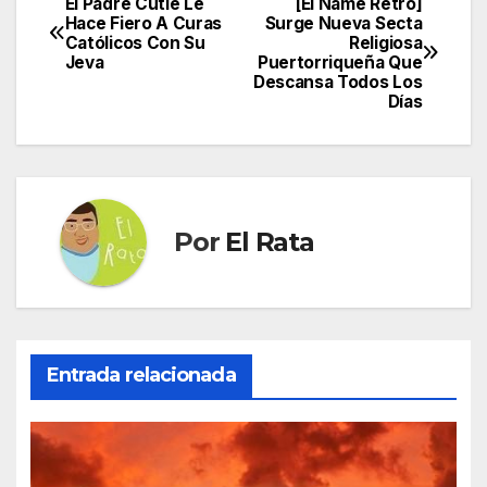
El Padre Cutié Le
[El Ñame Retro]
Navegación
Hace Fiero A Curas
Surge Nueva Secta
Católicos Con Su
Religiosa
de
Jeva
Puertorriqueña Que
Descansa Todos Los
entradas
Días
Por
El Rata
Entrada relacionada