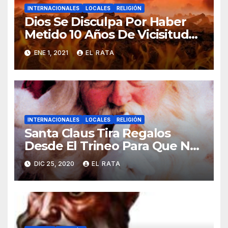
INTERNACIONALES
LOCALES
RELIGIÓN
Dios Se Disculpa Por Haber
Metido 10 Años De Vicisitudes
En El 2020
ENE 1, 2021
EL RATA
INTERNACIONALES
LOCALES
RELIGIÓN
Santa Claus Tira Regalos
Desde El Trineo Para Que No
Se Le Pegue El COVID-19
DIC 25, 2020
EL RATA