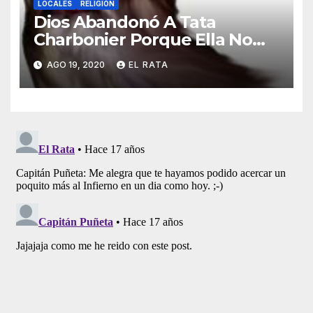
LOCALES
RELIGIÓN
Dios Abandonó A Tata
Charbonier Porque Ella No
Diezmó De Todo Lo Que Se
AGO 19, 2020
EL RATA
Robó