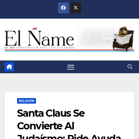
Saltar
al
contenido
RELIGIÓN
Santa Claus Se
Convierte Al
Judaísmo; Pide Ayuda