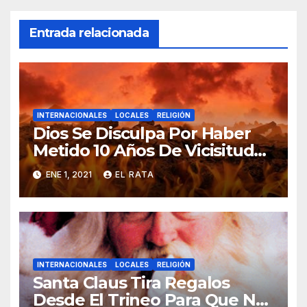
Entrada relacionada
INTERNACIONALES
LOCALES
RELIGIÓN
Dios Se Disculpa Por Haber
Metido 10 Años De Vicisitudes
En El 2020
ENE 1, 2021
EL RATA
INTERNACIONALES
LOCALES
RELIGIÓN
Santa Claus Tira Regalos
Desde El Trineo Para Que No