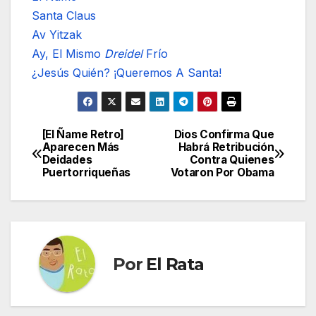
Santa Claus
Av Yitzak
Ay, El Mismo
Dreidel
Frío
¿Jesús Quién? ¡Queremos A Santa!
[El Ñame Retro]
Dios Confirma Que
Navegación
Aparecen Más
Habrá Retribución
Deidades
Contra Quienes
de
Puertorriqueñas
Votaron Por Obama
entradas
Por
El Rata