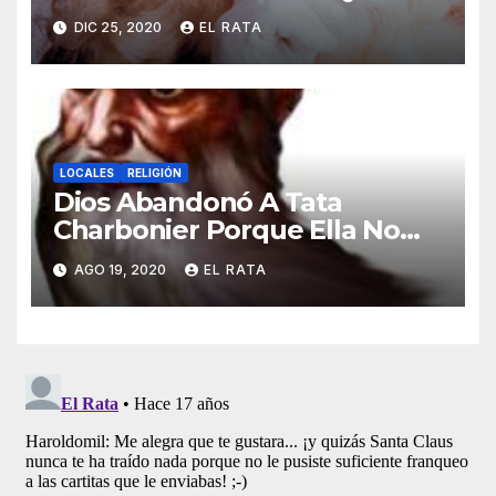
Se Le Pegue El COVID-19
DIC 25, 2020
EL RATA
LOCALES
RELIGIÓN
Dios Abandonó A Tata
Charbonier Porque Ella No
Diezmó De Todo Lo Que Se
AGO 19, 2020
EL RATA
Robó