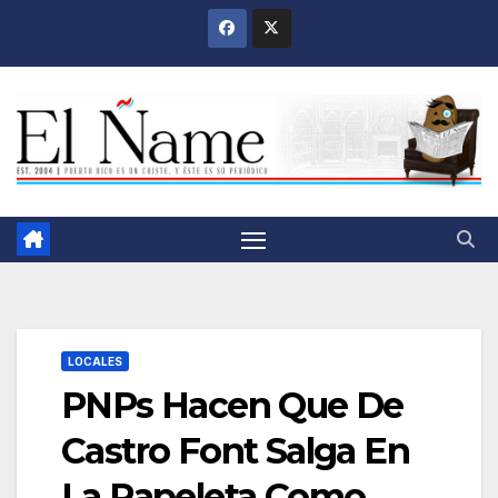
Saltar
al
contenido
LOCALES
PNPs Hacen Que De
Castro Font Salga En
La Papeleta Como