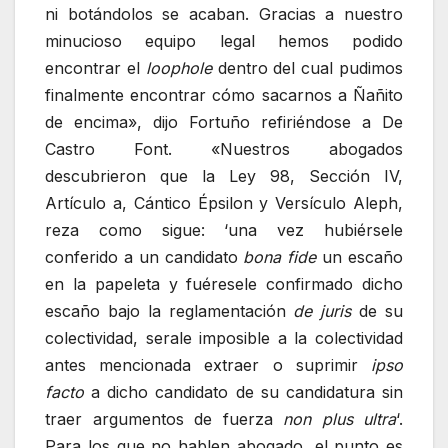
ni botándolos se acaban. Gracias a nuestro
minucioso equipo legal hemos podido
encontrar el
loophole
dentro del cual pudimos
finalmente encontrar cómo sacarnos a Ñañito
de encima», dijo Fortuño refiriéndose a De
Castro Font. «Nuestros abogados
descubrieron que la Ley 98, Sección IV,
Artículo a, Cántico Épsilon y Versículo Aleph,
reza como sigue: ‘una vez hubiérsele
conferido a un candidato
bona fide
un escaño
en la papeleta y fuéresele confirmado dicho
escaño bajo la reglamentación
de juris
de su
colectividad, serale imposible a la colectividad
antes mencionada extraer o suprimir
ipso
facto
a dicho candidato de su candidatura sin
traer argumentos de fuerza
non plus ultra
‘.
Para los que no hablen abogado, el punto es