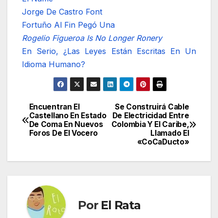
Jorge De Castro Font
Fortuño Al Fin Pegó Una
Rogelio Figueroa Is No Longer Ronery
En Serio, ¿Las Leyes Están Escritas En Un
Idioma Humano?
Encuentran El
Se Construirá Cable
Navegación
Castellano En Estado
De Electricidad Entre
De Coma En Nuevos
Colombia Y El Caribe,
de
Foros De El Vocero
Llamado El
«CoCaDucto»
entradas
Por
El Rata