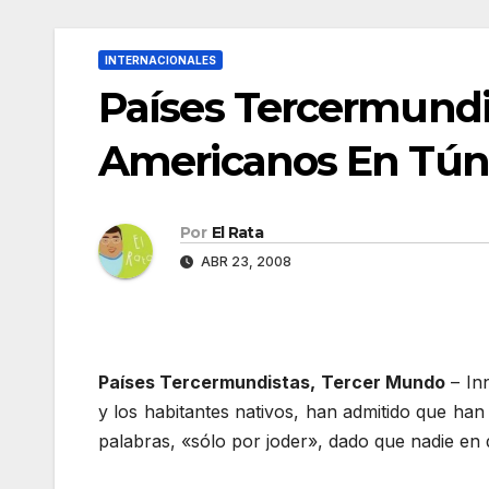
INTERNACIONALES
Países Tercermundis
Americanos En Túni
Por
El Rata
ABR 23, 2008
Países Tercermundistas, Tercer Mundo
– In
y los habitantes nativos, han admitido que han 
palabras, «sólo por joder», dado que nadie en d