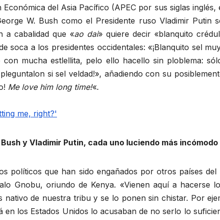
 Económica del Asia Pacífico (APEC por sus siglas inglés,
George W. Bush como el Presidente ruso Vladimir Putin s
en a cabalidad que «
ao dai
» quiere decir «blanquito crédu
soca a los presidentes occidentales: «¡Blanquito sel muy 
 con mucha estlellita, pelo ello hacello sin ploblema: sól
i pleguntalon si sel veldad!», añadiendo con su posiblemen
ño!
Me love him long time!
«.
Bush y Vladimir Putin, cada uno luciendo más incómodo 
os políticos que han sido engañados por otros países del
balo Gnobu, oriundo de Kenya. «Vienen aquí a hacerse 
es nativo de nuestra tribu y se lo ponen sin chistar. Por 
en los Estados Unidos lo acusaban de no serlo lo suficient