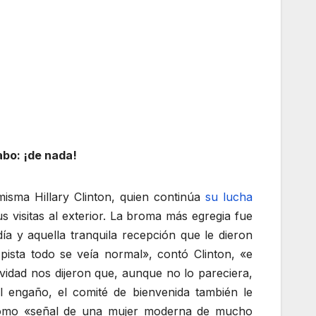
abo: ¡de nada!
misma Hillary Clinton, quien continúa
su lucha
 visitas al exterior. La broma más egregia fue
ía y aquella tranquila recepción que le dieron
pista todo se veía normal», contó Clinton, «e
ividad nos dijeron que, aunque no lo pareciera,
l engaño, el comité de bienvenida también le
n como «señal de una mujer moderna de mucho