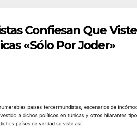
tas Confiesan Que Visten
cas «Sólo Por Joder»
numerables países tercermundistas, escenarios de incómod
vestido a dichos políticos en túnicas y otros hilarantes t
ichos países de verdad se viste así.