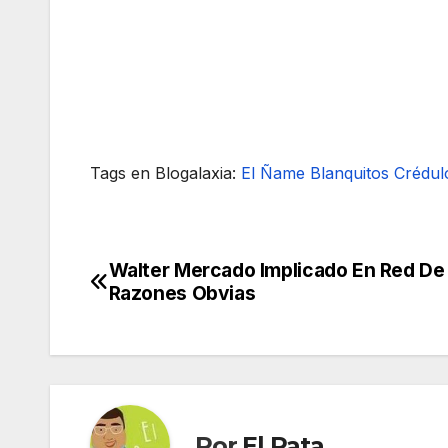
Tags en Blogalaxia:
El Ñame
Blanquitos Crédul
Walter Mercado Implicado En Red De
Navegación
Razones Obvias
de
entradas
Por
El Rata