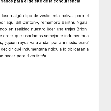
iados para el deleite de la concurrencia
ndosen algún tipo de vestimenta nativa, para el
por aquí Bill Clinton», rememoró Banthu Ngala,
do en realidad nuestro líder usa trajes Brioni,
re creer que usaríamos semejante indumentaria
’os, ¿quién rayos va a andar por ahí medio esnú’
 decidir qué indumentaria ridícula lo obligarán a
 hacer para divertirte!».