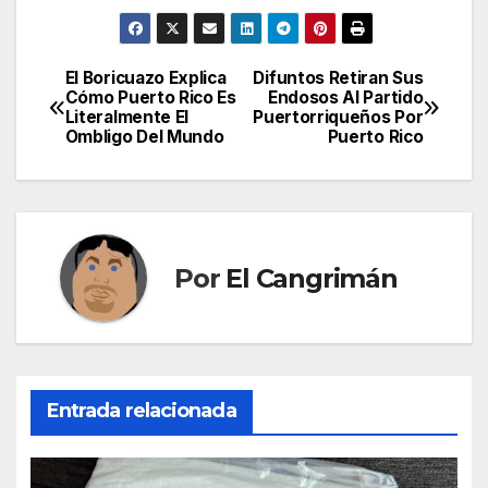
El Boricuazo Explica
Difuntos Retiran Sus
Navegación
Cómo Puerto Rico Es
Endosos Al Partido
Literalmente El
Puertorriqueños Por
de
Ombligo Del Mundo
Puerto Rico
entradas
Por
El Cangrimán
Entrada relacionada