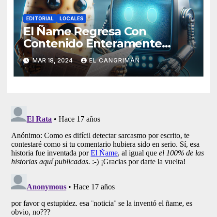
EDITORIAL
LOCALES
El Ñame Regresa Con
Contenido Enteramente
Generado Por Inteligencia
MAR 18, 2024
EL CANGRIMÁN
Artificial