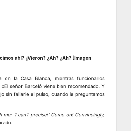
hicimos ahí? ¿Vieron? ¿Ah? ¿Ah? [Imagen
a en la Casa Blanca, mientras funcionarios
s. «El señor Barceló viene bien recomendado. Y
ijo sin fallarle el pulso, cuando le preguntamos
h me: ‘I can’t precise!’ Come on! Convincingly,
irado.