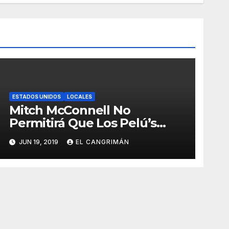
ESTADOS UNIDOS
LOCALES
Mitch McConnell No
Permitirá Que Los Pelú’s
Socialistas Comunistas Del
JUN 19, 2019
EL CANGRIMÁN
PNP Logren La Estadidad