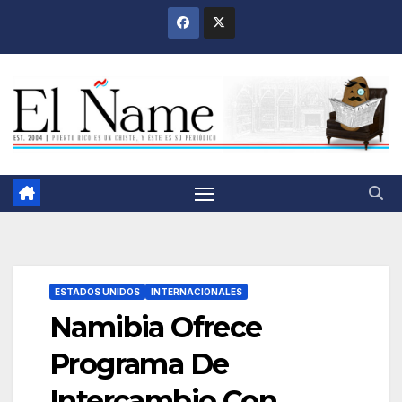
Saltar
al
contenido
ESTADOS UNIDOS
INTERNACIONALES
Namibia Ofrece
Programa De
Intercambio Con