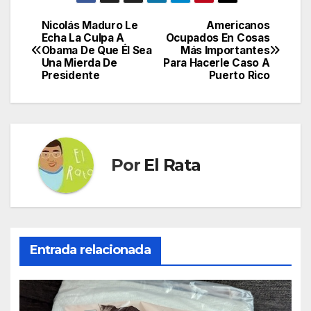
Nicolás Maduro Le
Americanos
Navegación
Echa La Culpa A
Ocupados En Cosas
Obama De Que Él Sea
Más Importantes
de
Una Mierda De
Para Hacerle Caso A
Presidente
Puerto Rico
entradas
Por
El Rata
Entrada relacionada