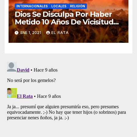
INTERNACIONALES
LOCALES
RELIGIÓN
Dios Se Disculpa Por Haber
Metido 10 Años De Vicisitudes
En El 2020
ENE 1, 2021
EL RATA