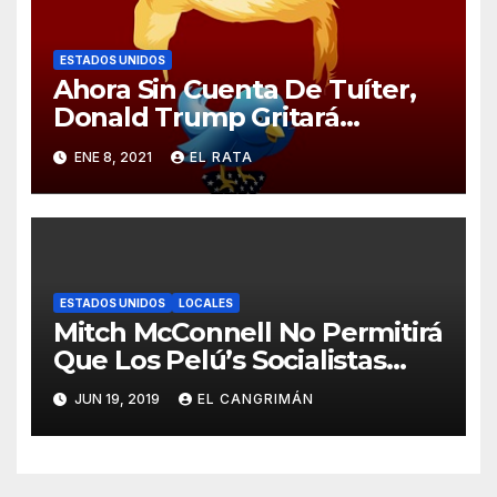
ESTADOS UNIDOS
Ahora Sin Cuenta De Tuíter,
Donald Trump Gritará
Barrabasadas Desde Una
ENE 8, 2021
EL RATA
Tumbacocos
ESTADOS UNIDOS
LOCALES
Mitch McConnell No Permitirá
Que Los Pelú’s Socialistas
Comunistas Del PNP Logren
JUN 19, 2019
EL CANGRIMÁN
La Estadidad