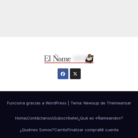
Funciona gracias a WordPress
|
Tema:
Newsup
de
Themeansar
Home
¡Contáctanos!
¡Subscríbete!
¿Qué es «Ñameando»?
¿Quiénes Somos?
Carrito
Finalizar compra
Mi cuenta