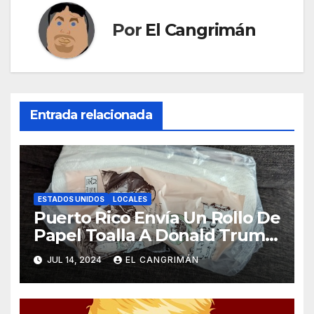
Por
El Cangrimán
Entrada relacionada
ESTADOS UNIDOS
LOCALES
Puerto Rico Envía Un Rollo De
Papel Toalla A Donald Trump
Pa’ Que Use Las Hojas De
JUL 14, 2024
EL CANGRIMÁN
Curita