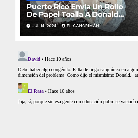
Puerto Rico Envía Un Rollo
De Papel Toalla A Donald
Trump Pa’ Que Use Las Hojas
JUL 14, 2024
EL CANGRIMÁN
De Curita