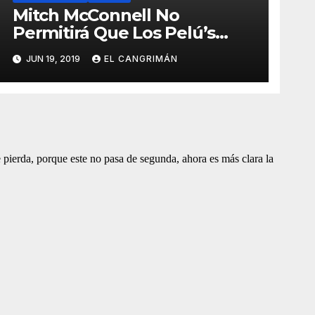
Mitch McConnell No
Permitirá Que Los Pelú’s
Socialistas Comunistas Del
JUN 19, 2019
EL CANGRIMÁN
PNP Logren La Estadidad