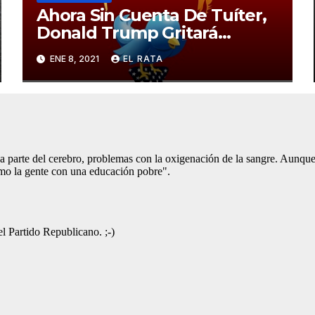
Ahora Sin Cuenta De Tuíter,
Donald Trump Gritará
Barrabasadas Desde Una
ENE 8, 2021
EL RATA
Tumbacocos