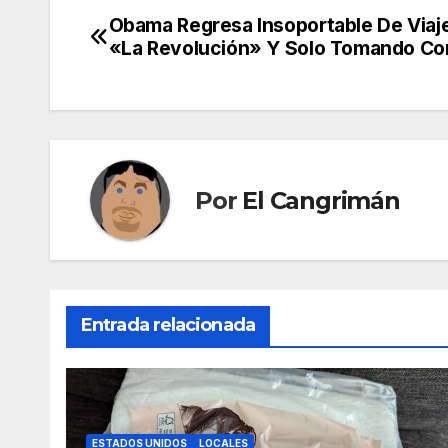
Obama Regresa Insoportable De Viaj
Navegación
«La Revolución» Y Solo Tomando Cor
de
entradas
Por
El Cangrimán
Entrada relacionada
ESTADOS UNIDOS
LOCALES