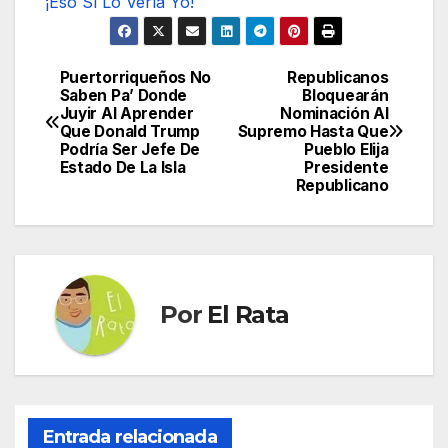
¡Eso Sí Lo Vería Yo!
Puertorriqueños No
Republicanos
Navegación
Saben Pa’ Donde
Bloquearán
Juyir Al Aprender
Nominación Al
de
Que Donald Trump
Supremo Hasta Que
Podría Ser Jefe De
Pueblo Elija
entradas
Estado De La Isla
Presidente
Republicano
Por
El Rata
Entrada relacionada