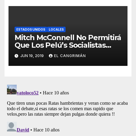
ESTADOS UNIDOS
LOCALES
Mitch McConnell No Permitirá
Que Los Pelú’s Socialistas
Comunistas Del PNP Logren
JUN 19, 2019
EL CANGRIMÁN
La Estadidad