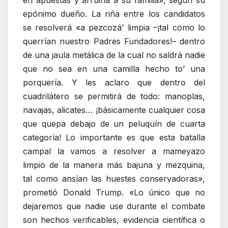
en apuestas y arruina a su familia», según su
epónimo dueño. La riña entre los candidatos
se resolverá «a pezcozá’ limpia –¡tal como lo
querrían nuestro Padres Fundadores!– dentro
de una jaula metálica de la cual no saldrá nadie
que no sea en una camilla hecho to’ una
porquería. Y les aclaro que dentro del
cuadrilátero se permitirá de todo: manoplas,
navajas, alicates… ¡básicamente cualquier cosa
que quepa debajo de un peluquín de cuarta
categoría! Lo importante es que esta batalla
campal la vamos a resolver a mameyazo
limpio de la manera más bajuna y mezquina,
tal como ansían las huestes conservadoras»,
prometió Donald Trump. «Lo único que no
dejaremos que nadie use durante el combate
son hechos verificables, evidencia científica o