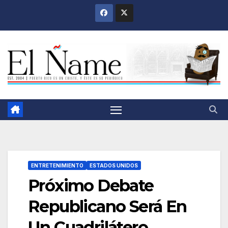
Saltar
al
contenido
ENTRETENIMIENTO
ESTADOS UNIDOS
Próximo Debate
Republicano Será En
Un Cuadrilátero