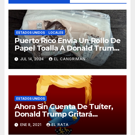
ESTADOS UNIDOS
LOCALES
Puerto Rico Envía Un Rollo De
Papel Toalla A Donald Trump
Pa’ Que Use Las Hojas De
JUL 14, 2024
EL CANGRIMÁN
Curita
ESTADOS UNIDOS
Ahora Sin Cuenta De Tuíter,
Donald Trump Gritará
Barrabasadas Desde Una
ENE 8, 2021
EL RATA
Tumbacocos