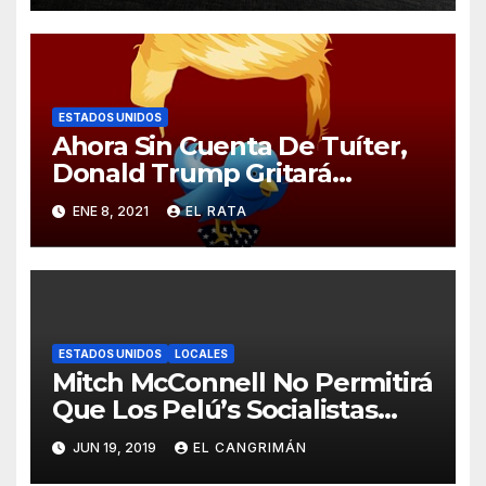
ESTADOS UNIDOS
Ahora Sin Cuenta De Tuíter,
Donald Trump Gritará
Barrabasadas Desde Una
ENE 8, 2021
EL RATA
Tumbacocos
ESTADOS UNIDOS
LOCALES
Mitch McConnell No Permitirá
Que Los Pelú’s Socialistas
Comunistas Del PNP Logren
JUN 19, 2019
EL CANGRIMÁN
La Estadidad