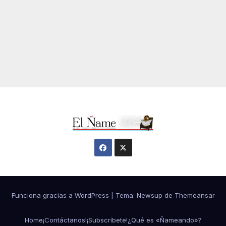
Funciona gracias a WordPress
|
Tema:
Newsup
de
Themeansar
Home
¡Contáctanos!
¡Subscríbete!
¿Qué es «Ñameando»?