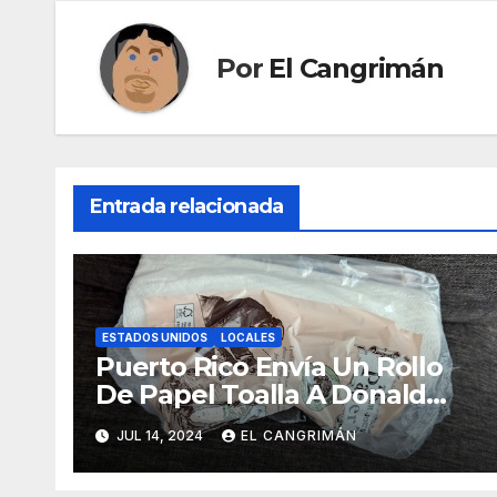
Por
El Cangrimán
Entrada relacionada
ESTADOS UNIDOS
LOCALES
Puerto Rico Envía Un Rollo
De Papel Toalla A Donald
Trump Pa’ Que Use Las Hojas
JUL 14, 2024
EL CANGRIMÁN
De Curita