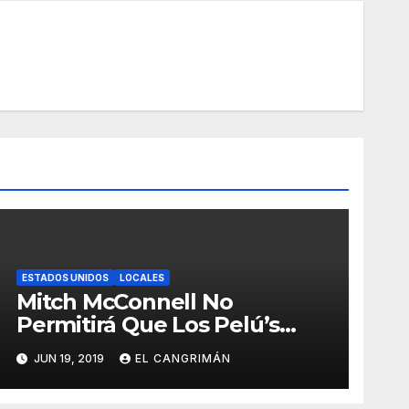
ESTADOS UNIDOS
LOCALES
Mitch McConnell No
Permitirá Que Los Pelú’s
Socialistas Comunistas Del
JUN 19, 2019
EL CANGRIMÁN
PNP Logren La Estadidad