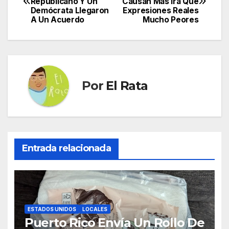
Republicano Y Un
Causan Más Ira Que
de
Demócrata Llegaron
Expresiones Reales
A Un Acuerdo
Mucho Peores
entradas
Por
El Rata
Entrada relacionada
ESTADOS UNIDOS
LOCALES
Puerto Rico Envía Un Rollo De