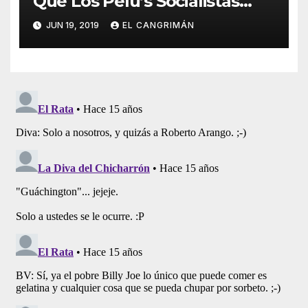
Que Los Pelú’s Socialistas
Comunistas Del PNP Logren
JUN 19, 2019
EL CANGRIMÁN
La Estadidad