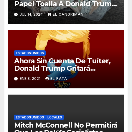
Papel Toalla A Donald Trump
Pa’ Que Use Las Hojas De
JUL 14, 2024
EL CANGRIMÁN
Curita
ESTADOS UNIDOS
Ahora Sin Cuenta De Tuíter,
Donald Trump Gritará
Barrabasadas Desde Una
ENE 8, 2021
EL RATA
Tumbacocos
ESTADOS UNIDOS
LOCALES
Mitch McConnell No Permitirá