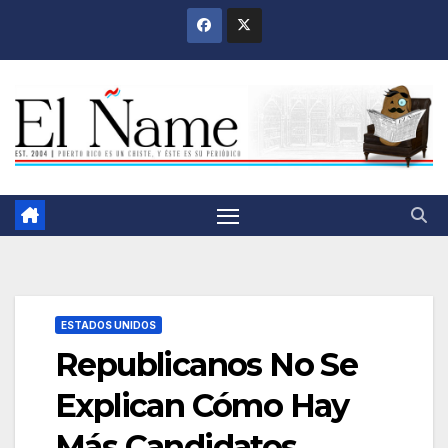
Saltar
al
contenido
ESTADOS UNIDOS
Republicanos No Se
Explican Cómo Hay
Más Candidatos