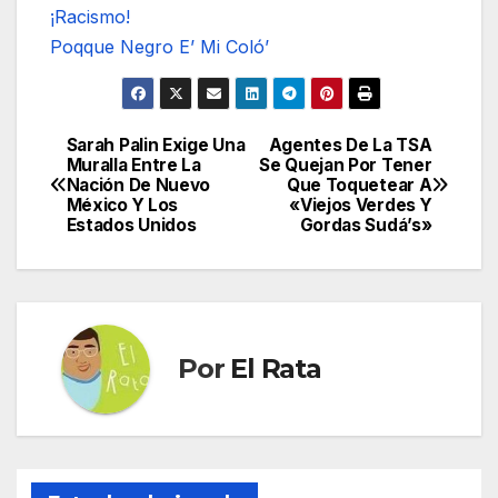
¡Racismo!
Poqque Negro E’ Mi Coló’
Sarah Palin Exige Una
Agentes De La TSA
Navegación
Muralla Entre La
Se Quejan Por Tener
Nación De Nuevo
Que Toquetear A
de
México Y Los
«Viejos Verdes Y
Estados Unidos
Gordas Sudá’s»
entradas
Por
El Rata