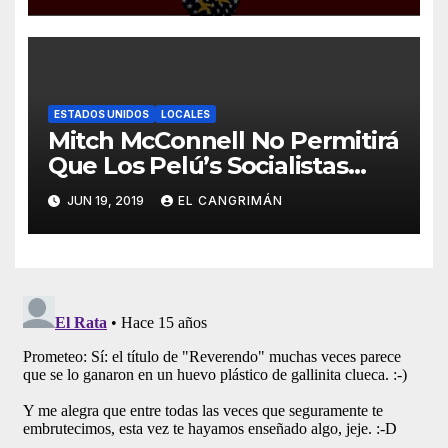
ESTADOS UNIDOS
LOCALES
Mitch McConnell No Permitirá
Que Los Pelú’s Socialistas
Comunistas Del PNP Logren
JUN 19, 2019
EL CANGRIMÁN
La Estadidad