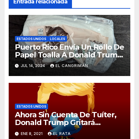
Entrada relacionada
ESTADOS UNIDOS
LOCALES
Puerto Rico Envía Un Rollo De
Papel Toalla A Donald Trump
Pa’ Que Use Las Hojas De
JUL 14, 2024
EL CANGRIMÁN
Curita
ESTADOS UNIDOS
Ahora Sin Cuenta De Tuíter,
Donald Trump Gritará
Barrabasadas Desde Una
ENE 8, 2021
EL RATA
Tumbacocos