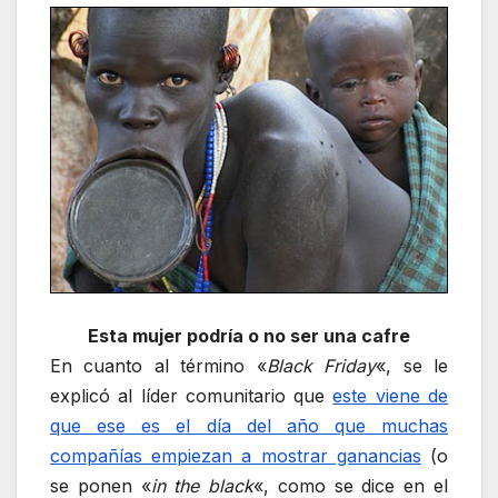
Esta mujer podría o no ser una cafre
En cuanto al término «
Black Friday
«, se le
explicó al líder comunitario que
este viene de
que ese es el día del año que muchas
compañías empiezan a mostrar ganancias
(o
se ponen «
in the black
«, como se dice en el