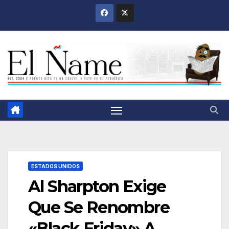
Saltar
al
contenido
ESTADOS UNIDOS
Al Sharpton Exige
Que Se Renombre
«Black Friday» A