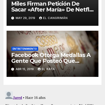
Miles Firman Petición De
Sacar «After María» De Netflix
Porque El Documental No
MAY 29, 2019
EL CANGRIMÁN
Trata Sobre Lo Que Ellos
Quieren Que Trate
ENTRETENIMIENTO
Facebook Otorga Medallas A
Gente Que Posteó Que
Nunca Ha Visto «Game Of
ABR 15, 2019
EL RATA
Thrones»