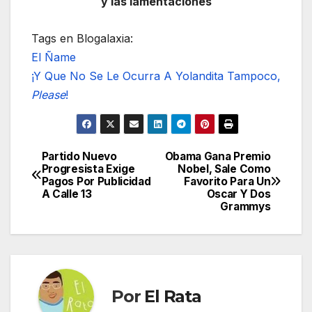
y las lamentaciones
Tags en Blogalaxia:
El Ñame
¡Y Que No Se Le Ocurra A Yolandita Tampoco,
Please
!
Partido Nuevo
Obama Gana Premio
Navegación
Progresista Exige
Nobel, Sale Como
Pagos Por Publicidad
Favorito Para Un
de
A Calle 13
Oscar Y Dos
Grammys
entradas
Por
El Rata