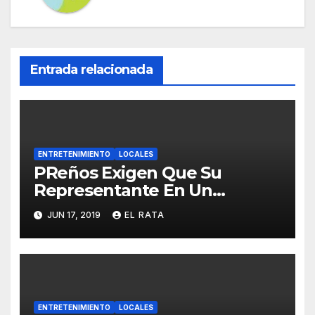
Entrada relacionada
ENTRETENIMIENTO
LOCALES
PReños Exigen Que Su
Representante En Un
Concurso Superficial E
JUN 17, 2019
EL RATA
Irrelevante Sea «Boricua De
Pura Cepa»
ENTRETENIMIENTO
LOCALES