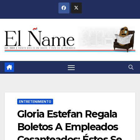
Saltar
al
contenido
ENTRETENIMIENTO
Gloria Estefan Regala
Boletos A Empleados
Cesanteados; Éstos Se