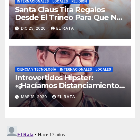
INTERNACIONALES
LOCALES
RELIGIÓN
Santa Claus Tira Regalos
Desde El Trineo Para Que No
Se Le Pegue El COVID-19
DIC 25, 2020
EL RATA
CIENCIA Y TECNOLOGÍA
INTERNACIONALES
LOCALES
Introvertidos Hipster:
«¡Hacíamos Distanciamiento
Social Antes De Que El
MAR 18, 2020
EL RATA
Coronavirus Lo Hiciera Cool!»