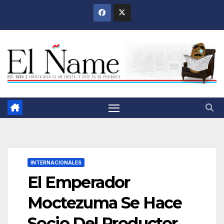
Saltar
al
contenido
INTERNACIONALES
El Emperador
Moctezuma Se Hace
Socio Del Productor