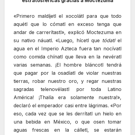
estratosféricas gracias a Moctezuma
«Primero maldíjetl el xocolátl para que todo
aquétl que lo cómatl en exceso tenga que
andar de carrerítastl», explicó Moctezuma en
su nativo náuatl. «Luego, hícetl que
tódatl
el
agua en el Imperio Azteca fuera tan nocívatl
como comida chínatl que lleva en la nevératl
varias semanas. ¡El hombre bláncotl tendrá
que pagar por la osadíatl de violar nuestras
tierras, robar nuestro oro, y regar nuestras
sagradas telenovélastl por toda Latino
América! ¡Thalía era solamente nuestra!»,
declaró el emperador casi entre lágrimas. «Por
eso, cada vez que se les derrítatl un hielo en
una bebida en México, o que osen tomar
aguas frescas en la cálletl, se estarán