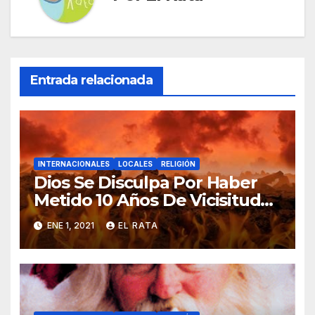
Entrada relacionada
INTERNACIONALES
LOCALES
RELIGIÓN
Dios Se Disculpa Por Haber
Metido 10 Años De Vicisitudes
En El 2020
ENE 1, 2021
EL RATA