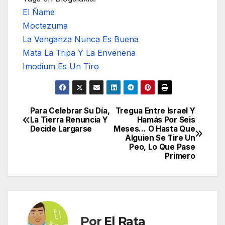
El Ñame
Moctezuma
La Venganza Nunca Es Buena
Mata La Tripa Y La Envenena
Imodium Es Un Tiro
Para Celebrar Su Día,
Tregua Entre Israel Y
Navegación
La Tierra Renuncia Y
Hamás Por Seis
Decide Largarse
Meses… O Hasta Que
de
Alguien Se Tire Un
Peo, Lo Que Pase
entradas
Primero
Por
El Rata