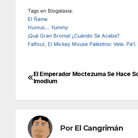
Tags en Blogalaxia:
El Ñame
Humus…
Yummy
¡Qué Gran Broma! ¿Cuándo Se Acaba?
Falfour, El Mickey Mouse Palestino: Vete. Pa’l.
El Emperador Moctezuma Se Hace So
Navegación
Imodium
de
entradas
Por
El Cangrimán