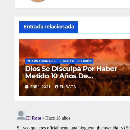
Entrada relacionada
INTERNACIONALES
LOCALES
RELIGIÓN
Dios Se Disculpa Por Haber
Metido 10 Años De
Vicisitudes En El 2020
ENE 1, 2021
EL RATA