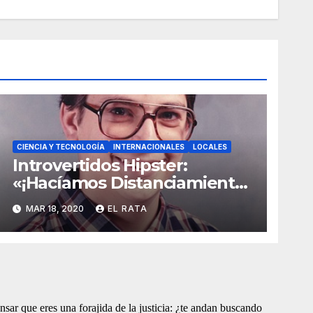
CIENCIA Y TECNOLOGÍA
INTERNACIONALES
LOCALES
Introvertidos Hipster:
«¡Hacíamos Distanciamiento
Social Antes De Que El
MAR 18, 2020
EL RATA
Coronavirus Lo Hiciera Cool!»