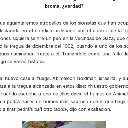
broma, ¿verdad?
que aguantaremos atropellos de los sionistas que han ocup
clarada en el conflicto milenario por el control de la T
rones siquiera se tire un peo en la vecindad de Gaza, qu
 la tregua de diciembre del 1992, cuando a uno de los sol
nos caminaban frente a él. Tomándolo como una falta de 
go se volvió historia.
 al nuevo cese al fuego. Abimelech Goldman, israelita, y d
za a la tregua alcanzada en estos días: «Nuestro gobier
 cuando escuche a uno de ellos decir ‘el humus de Abime
nunca podrá hacer un humus más sabroso que el que haga u
a tirar pedrá’s pa’l otro lado!», dijo con exaltación.