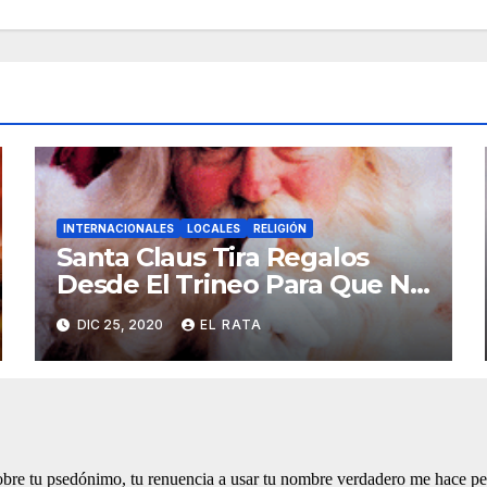
INTERNACIONALES
LOCALES
RELIGIÓN
Santa Claus Tira Regalos
Desde El Trineo Para Que No
Se Le Pegue El COVID-19
DIC 25, 2020
EL RATA