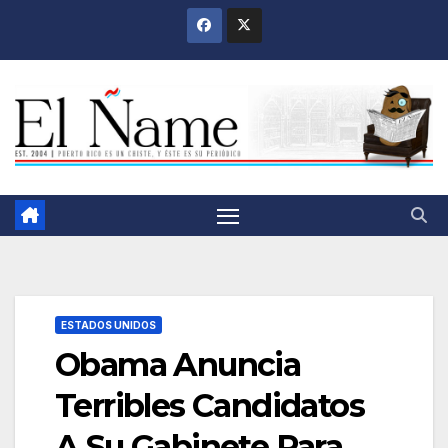
Saltar
al
contenido
ESTADOS UNIDOS
Obama Anuncia
Terribles Candidatos
A Su Gabinete Para