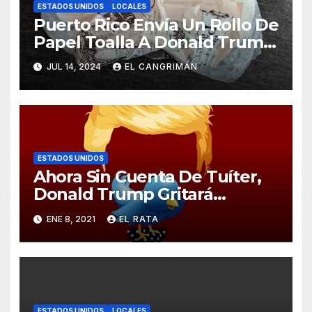
ESTADOS UNIDOS
LOCALES
Puerto Rico Envía Un Rollo De
Papel Toalla A Donald Trump
Pa’ Que Use Las Hojas De
JUL 14, 2024
EL CANGRIMÁN
Curita
ESTADOS UNIDOS
Ahora Sin Cuenta De Tuíter,
Donald Trump Gritará
Barrabasadas Desde Una
ENE 8, 2021
EL RATA
Tumbacocos
ESTADOS UNIDOS
LOCALES