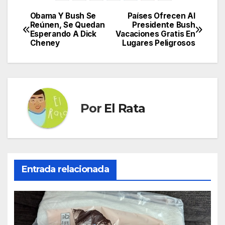
Obama Y Bush Se
Países Ofrecen Al
Navegación
Reúnen, Se Quedan
Presidente Bush
Esperando A Dick
Vacaciones Gratis En
de
Cheney
Lugares Peligrosos
entradas
Por
El Rata
Entrada relacionada