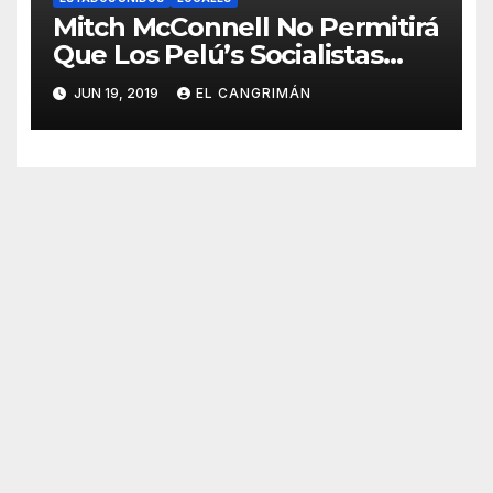
Mitch McConnell No Permitirá
Que Los Pelú’s Socialistas
Comunistas Del PNP Logren
JUN 19, 2019
EL CANGRIMÁN
La Estadidad