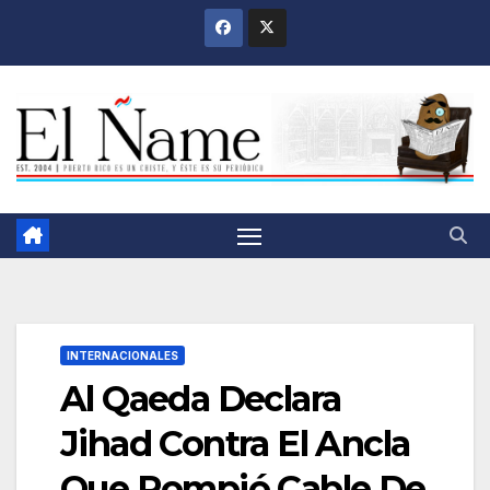
Saltar
al
contenido
INTERNACIONALES
Al Qaeda Declara
Jihad Contra El Ancla
Que Rompió Cable De