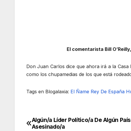
El comentarista Bill O’Reil
Don Juan Carlos dice que ahora irá a la Cas
como los chupamedias de los que está rodeado: 
Tags en Blogalaxia:
El Ñame
Rey De España
H
Algún/a Líder Político/a De Algún Paí
Navegación
Asesinado/a