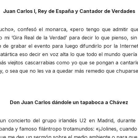
Juan Carlos I, Rey de España y Cantador de Verdades
ucho», confesó el monarca, «pero tengo que admitir q
o mi ‘Gira Real de la Verdad’ para decir lo que pienso, si
e grabar el evento para luego difundirlo por la Intern
catártica eso decir en voz alta lo que todo el mundo querí
s viejitos cascarrabias como yo que se pongan a cantarle 
ey, o sea que no les va a quedar más remedio que chuparse
Don Juan Carlos dándole un tapaboca a Chávez
n concierto del grupo irlandés U2 en Madrid, durante e
la banda y famoso filántropo trotamundos: «¡Jolines, cuand
que me des un sermón sobre el medio ambiente o para que 