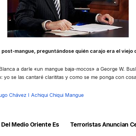
ly, post-mangue, preguntándose quién carajo era el viejo q
a Blanca a darle «un mangue baja-mocos» a George W. Bush
yo se las cantaré clarititas y como se me ponga con cosas,
ugo Chávez I
Achiqui Chiqui Mangue
s Del Medio Oriente Es
Terroristas Anuncian C