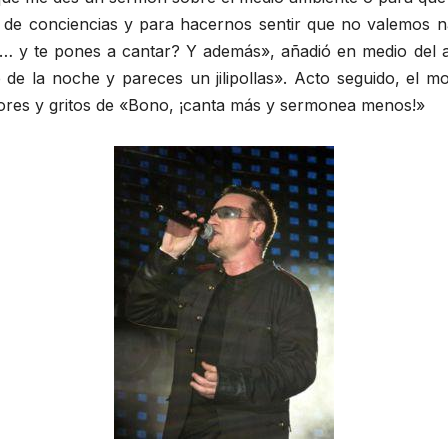
 de conciencias y para hacernos sentir que no valemos na
s… y te pones a cantar? Y además», añadió en medio del ap
 de la noche y pareces un jilipollas». Acto seguido, el m
tores y gritos de «Bono, ¡canta más y sermonea menos!»