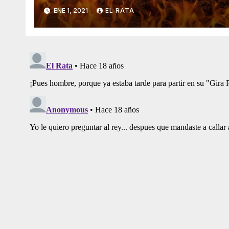
Vicisitudes En El 2020
ENE 1, 2021
EL RATA