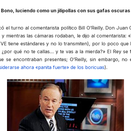
Bono, luciendo como un jilipollas con sus gafas oscuras
el turno al comentarista político Bill O’Reilly. Don Juan C
 y mientras las cámaras rodaban, le dijo al comentarista
VE tiene estándares y no lo transmiten), por lo poco que 
y: ¿por qué no te callas… y te vas a la mierda?» El Rey se 
e se encontraban presentes; O’Reilly, sin embargo, no en
iderarse ahora «panita fuerte» de los boricuas
).