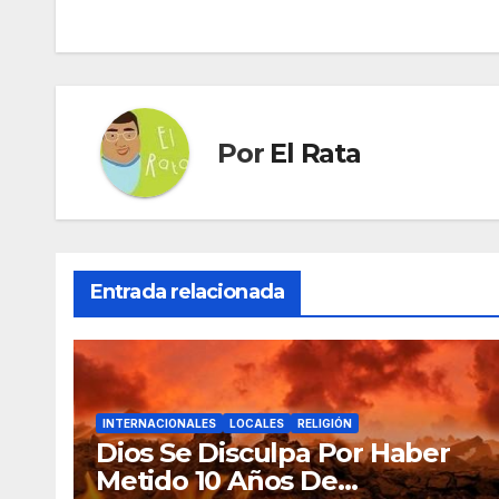
de
entradas
Por
El Rata
Entrada relacionada
INTERNACIONALES
LOCALES
RELIGIÓN
Dios Se Disculpa Por Haber
Metido 10 Años De