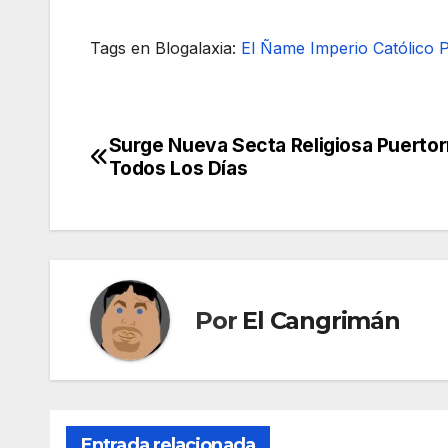
Tags en Blogalaxia:
El Ñame
Imperio Católico
P
Surge Nueva Secta Religiosa Puerto
Navegación
Todos Los Días
de
entradas
Por
El Cangrimán
Entrada relacionada