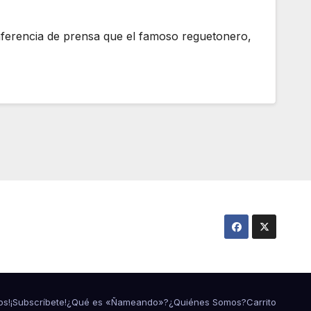
conferencia de prensa que el famoso reguetonero,
os!
¡Subscríbete!
¿Qué es «Ñameando»?
¿Quiénes Somos?
Carrito