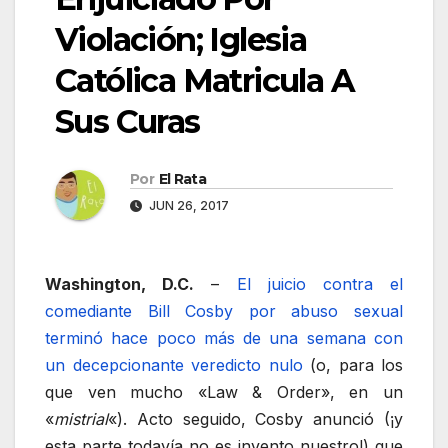
Violación; Iglesia
Católica Matricula A
Sus Curas
Por
El Rata
JUN 26, 2017
Washington, D.C.
–
El juicio contra el
comediante Bill Cosby por abuso sexual
terminó hace poco más de una semana con
un decepcionante veredicto nulo
(o, para los
que ven mucho «Law & Order», en un
«
mistrial
«). Acto seguido, Cosby anunció (¡y
esta parte todavía no es invento nuestro!) que