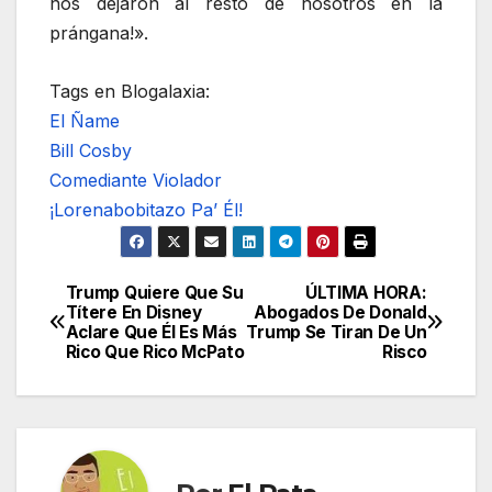
nos dejaron al resto de nosotros en la
prángana!».
Tags en Blogalaxia:
El Ñame
Bill Cosby
Comediante Violador
¡Lorenabobitazo Pa’ Él!
Trump Quiere Que Su
ÚLTIMA HORA:
Navegación
Títere En Disney
Abogados De Donald
Aclare Que Él Es Más
Trump Se Tiran De Un
de
Rico Que Rico McPato
Risco
entradas