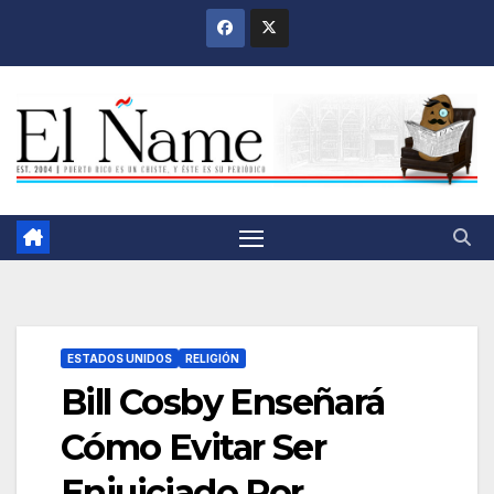
Saltar
al
contenido
ESTADOS UNIDOS
RELIGIÓN
Bill Cosby Enseñará
Cómo Evitar Ser
Enjuiciado Por