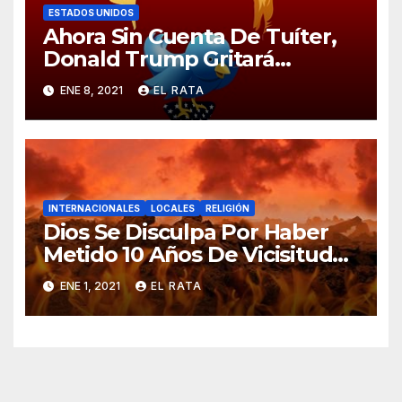
ESTADOS UNIDOS
Ahora Sin Cuenta De Tuíter,
Donald Trump Gritará
Barrabasadas Desde Una
ENE 8, 2021
EL RATA
Tumbacocos
INTERNACIONALES
LOCALES
RELIGIÓN
Dios Se Disculpa Por Haber
Metido 10 Años De Vicisitudes
En El 2020
ENE 1, 2021
EL RATA