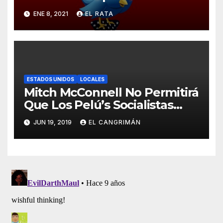
Barrabasadas Desde Una
ENE 8, 2021
EL RATA
Tumbacocos
ESTADOS UNIDOS
LOCALES
Mitch McConnell No Permitirá
Que Los Pelú’s Socialistas
Comunistas Del PNP Logren
JUN 19, 2019
EL CANGRIMÁN
La Estadidad