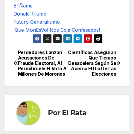
El Ñame
Donald Trump
Futuro Generalísimo
¡Que MonEsVol Nos Coja Confesados!
Perdedores Lanzan
Científicos Aseguran
Navegación
Acusaciones De
Que Tiempo
Fraude Electoral, Al
Desacelera Según Se
de
Permitírsele El Voto A
Acerca El Día De Las
Millones De Morones
Elecciones
entradas
Por
El Rata