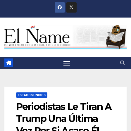
Saltar
al
contenido
ESTADOS UNIDOS
Periodistas Le Tiran A
Trump Una Última
Vez Por Si Acaso Él